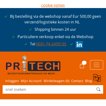
cookie opties
later opnieuw tonen
Bij bestelling via de webshop vanaf Eur 500,00 geen
ik ga akkoord met cookies
verzend/logistieke kosten in NL
Shipping binnen 24 uur
Particuliere verkoop enkel via de Webshop
Tel
0031-74-2470135
0
Inloggen
Mijn Account
Winkelwagen (
0
)
Contact
Blog