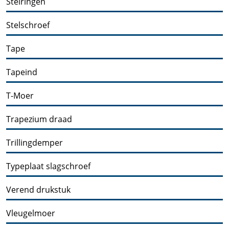
Stelringen
Stelschroef
Tape
Tapeind
T-Moer
Trapezium draad
Trillingdemper
Typeplaat slagschroef
Verend drukstuk
Vleugelmoer