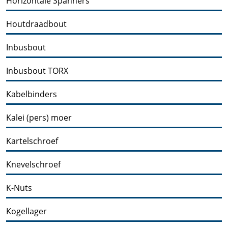
Horizontale Spanners
Houtdraadbout
Inbusbout
Inbusbout TORX
Kabelbinders
Kalei (pers) moer
Kartelschroef
Knevelschroef
K-Nuts
Kogellager