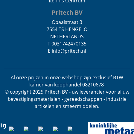
Kennis Centrum
Pritech BV
Opaalstraat 3
7554 TS HENGELO
NETHERLANDS
T 0031742470135
E info@pritech.nl
Al onze prijzen in onze webshop zijn exclusief BTW
kamer van koophandel 08210678
.
© copyright 2025 Pritech BV - uw leverancier voor al uw
bevestigingsmaterialen - gereedschappen - industrie
artikelen en smeermiddelen.
lig