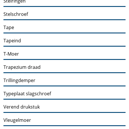
Stelringen
Stelschroef
Tape
Tapeind
T-Moer
Trapezium draad
Trillingdemper
Typeplaat slagschroef
Verend drukstuk
Vleugelmoer