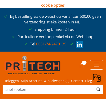
cookie opties
later opnieuw tonen
Bij bestelling via de webshop vanaf Eur 500,00 geen
ik ga akkoord met cookies
verzend/logistieke kosten in NL
Shipping binnen 24 uur
Particuliere verkoop enkel via de Webshop
Tel
0031-74-2470135
0
Inloggen
Mijn Account
Winkelwagen (
0
)
Contact
Blog