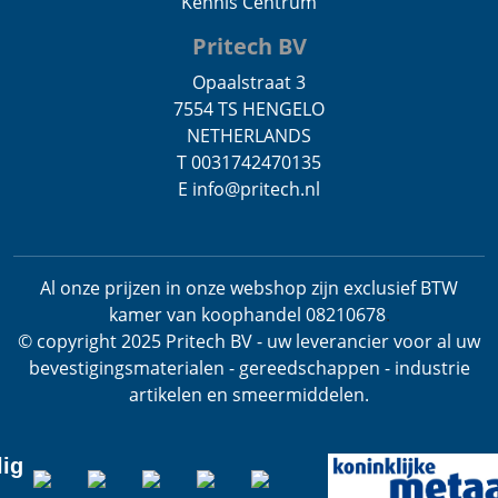
Kennis Centrum
Pritech BV
Opaalstraat 3
7554 TS HENGELO
NETHERLANDS
T 0031742470135
E info@pritech.nl
Al onze prijzen in onze webshop zijn exclusief BTW
kamer van koophandel 08210678
.
© copyright 2025 Pritech BV - uw leverancier voor al uw
bevestigingsmaterialen - gereedschappen - industrie
artikelen en smeermiddelen.
lig