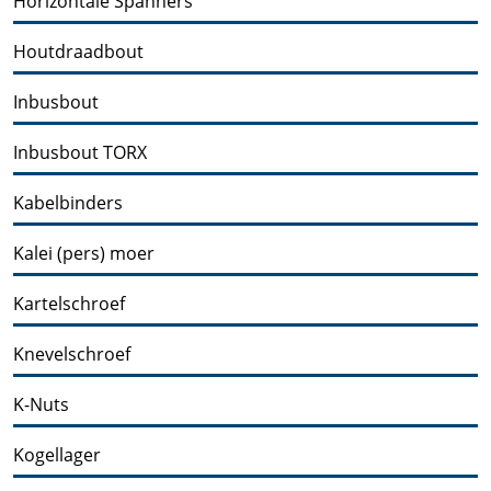
Horizontale Spanners
Houtdraadbout
Inbusbout
Inbusbout TORX
Kabelbinders
Kalei (pers) moer
Kartelschroef
Knevelschroef
K-Nuts
Kogellager