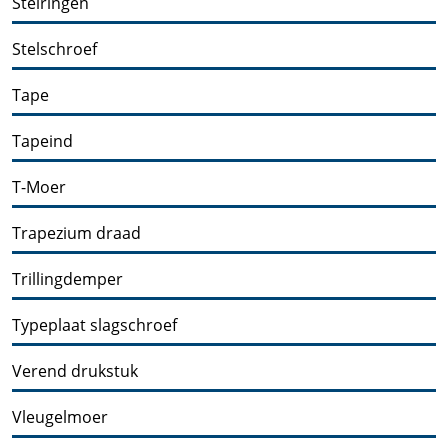
Stelringen
Stelschroef
Tape
Tapeind
T-Moer
Trapezium draad
Trillingdemper
Typeplaat slagschroef
Verend drukstuk
Vleugelmoer