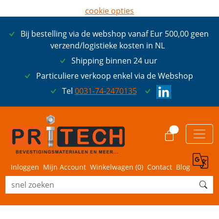
cookie opties
later opnieuw tonen
Bij bestelling via de webshop vanaf Eur 500,00 geen
ik ga akkoord met cookies
verzend/logistieke kosten in NL
Shipping binnen 24 uur
Particuliere verkoop enkel via de Webshop
Tel
0031-74-2470135
0
Inloggen
Mijn Account
Winkelwagen (
0
)
Contact
Blog