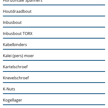
Horizontale Spanners
Houtdraadbout
Inbusbout
Inbusbout TORX
Kabelbinders
Kalei (pers) moer
Kartelschroef
Knevelschroef
K-Nuts
Kogellager