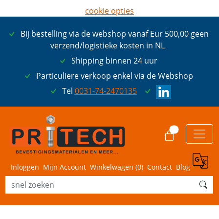
cookie opties
later opnieuw tonen
Bij bestelling via de webshop vanaf Eur 500,00 geen
ik ga akkoord met cookies
verzend/logistieke kosten in NL
Shipping binnen 24 uur
Particuliere verkoop enkel via de Webshop
Tel
0031-74-2470135
0
Inloggen
Mijn Account
Winkelwagen (
0
)
Contact
Blog