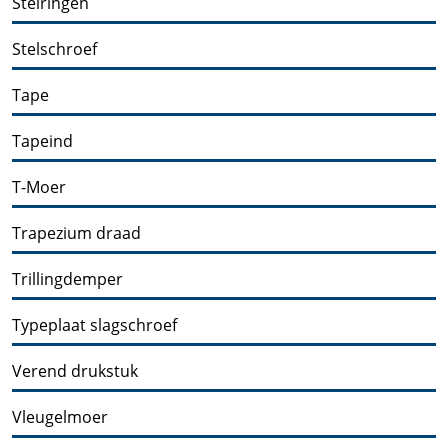
Stelringen
Stelschroef
Tape
Tapeind
T-Moer
Trapezium draad
Trillingdemper
Typeplaat slagschroef
Verend drukstuk
Vleugelmoer