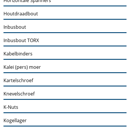
Horizontale Spanners
Houtdraadbout
Inbusbout
Inbusbout TORX
Kabelbinders
Kalei (pers) moer
Kartelschroef
Knevelschroef
K-Nuts
Kogellager