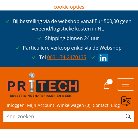
cookie opties
later opnieuw tonen
Bij bestelling via de webshop vanaf Eur 500,00 geen
ik ga akkoord met cookies
verzend/logistieke kosten in NL
Shipping binnen 24 uur
Particuliere verkoop enkel via de Webshop
Tel
0031-74-2470135
0
Inloggen
Mijn Account
Winkelwagen (
0
)
Contact
Blog