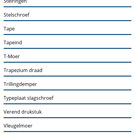
Stelringen
Stelschroef
Tape
Tapeind
T-Moer
Trapezium draad
Trillingdemper
Typeplaat slagschroef
Verend drukstuk
Vleugelmoer