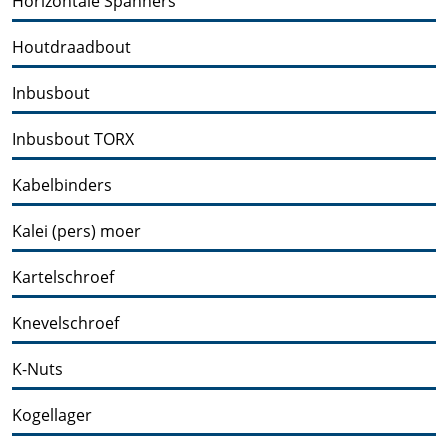
Horizontale Spanners
Houtdraadbout
Inbusbout
Inbusbout TORX
Kabelbinders
Kalei (pers) moer
Kartelschroef
Knevelschroef
K-Nuts
Kogellager