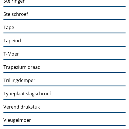
Stelringen
Stelschroef
Tape
Tapeind
T-Moer
Trapezium draad
Trillingdemper
Typeplaat slagschroef
Verend drukstuk
Vleugelmoer