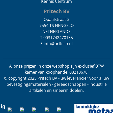
Kennis Centrum
Pritech BV
Opaalstraat 3
7554 TS HENGELO
NETHERLANDS
T 0031742470135
E info@pritech.nl
Al onze prijzen in onze webshop zijn exclusief BTW
kamer van koophandel 08210678
.
© copyright 2025 Pritech BV - uw leverancier voor al uw
bevestigingsmaterialen - gereedschappen - industrie
artikelen en smeermiddelen.
lig