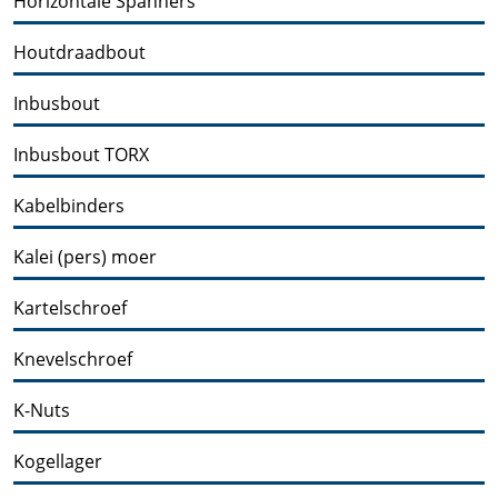
Horizontale Spanners
Houtdraadbout
Inbusbout
Inbusbout TORX
Kabelbinders
Kalei (pers) moer
Kartelschroef
Knevelschroef
K-Nuts
Kogellager