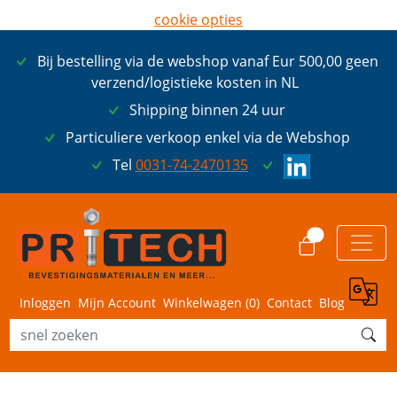
cookie opties
later opnieuw tonen
Bij bestelling via de webshop vanaf Eur 500,00 geen
ik ga akkoord met cookies
verzend/logistieke kosten in NL
Shipping binnen 24 uur
Particuliere verkoop enkel via de Webshop
Tel
0031-74-2470135
0
Inloggen
Mijn Account
Winkelwagen (
0
)
Contact
Blog