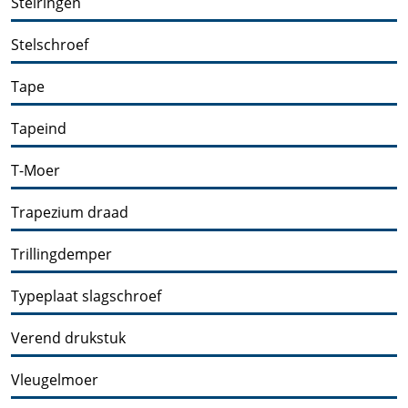
Stelringen
Stelschroef
Tape
Tapeind
T-Moer
Trapezium draad
Trillingdemper
Typeplaat slagschroef
Verend drukstuk
Vleugelmoer