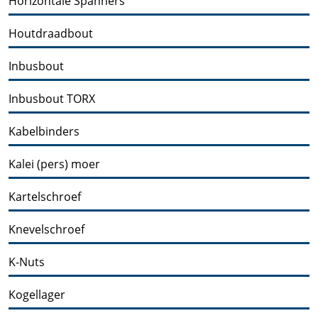
Horizontale Spanners
Houtdraadbout
Inbusbout
Inbusbout TORX
Kabelbinders
Kalei (pers) moer
Kartelschroef
Knevelschroef
K-Nuts
Kogellager