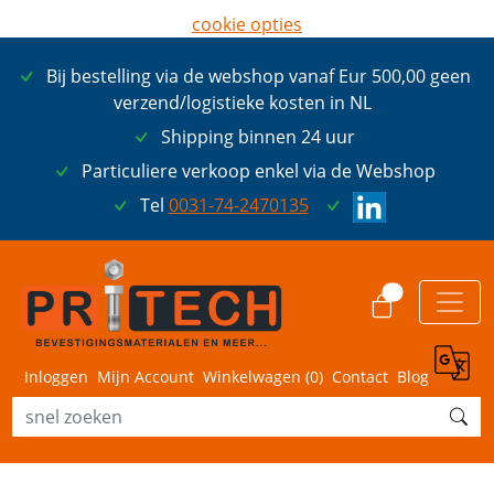
cookie opties
later opnieuw tonen
Bij bestelling via de webshop vanaf Eur 500,00 geen
ik ga akkoord met cookies
verzend/logistieke kosten in NL
Shipping binnen 24 uur
Particuliere verkoop enkel via de Webshop
Tel
0031-74-2470135
0
Inloggen
Mijn Account
Winkelwagen (
0
)
Contact
Blog