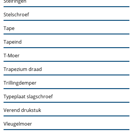
Stelringen
Stelschroef
Tape
Tapeind
T-Moer
Trapezium draad
Trillingdemper
Typeplaat slagschroef
Verend drukstuk
Vleugelmoer