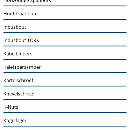
Horizontale Spanners
Houtdraadbout
Inbusbout
Inbusbout TORX
Kabelbinders
Kalei (pers) moer
Kartelschroef
Knevelschroef
K-Nuts
Kogellager