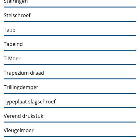
Stelringen
Stelschroef
Tape
Tapeind
T-Moer
Trapezium draad
Trillingdemper
Typeplaat slagschroef
Verend drukstuk
Vleugelmoer