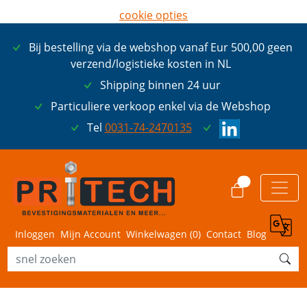
cookie opties
later opnieuw tonen
Bij bestelling via de webshop vanaf Eur 500,00 geen
ik ga akkoord met cookies
verzend/logistieke kosten in NL
Shipping binnen 24 uur
Particuliere verkoop enkel via de Webshop
Tel
0031-74-2470135
0
Inloggen
Mijn Account
Winkelwagen (
0
)
Contact
Blog