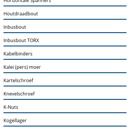
Horizontale Spanners
Houtdraadbout
Inbusbout
Inbusbout TORX
Kabelbinders
Kalei (pers) moer
Kartelschroef
Knevelschroef
K-Nuts
Kogellager