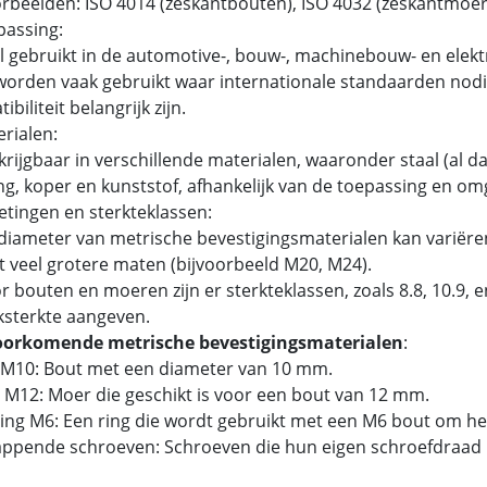
beelden: ISO 4014 (zeskantbouten), ISO 4032 (zeskantmoer
passing:
 gebruikt in de automotive-, bouw-, machinebouw- en elektr
orden vaak gebruikt waar internationale standaarden nodig
biliteit belangrijk zijn.
erialen:
rijgbaar in verschillende materialen, waaronder staal (al dan
g, koper en kunststof, afhankelijk van de toepassing en om
etingen en sterkteklassen:
iameter van metrische bevestigingsmaterialen kan variëren
t veel grotere maten (bijvoorbeeld M20, M24).
 bouten en moeren zijn er sterkteklassen, zoals 8.8, 10.9,
ksterkte aangeven.
oorkomende metrische bevestigingsmaterialen
:
 M10: Bout met een diameter van 10 mm.
 M12: Moer die geschikt is voor een bout van 12 mm.
tring M6: Een ring die wordt gebruikt met een M6 bout om he
tappende schroeven: Schroeven die hun eigen schroefdraad 