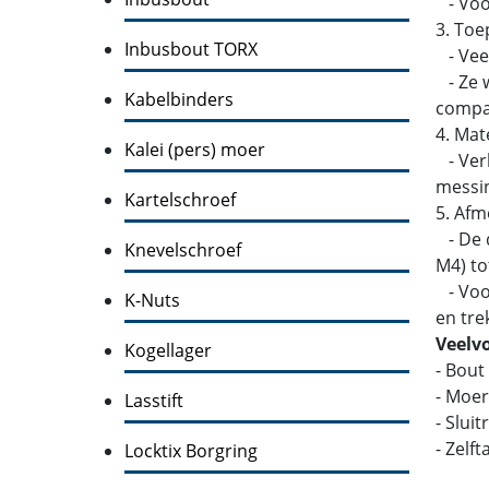
- Voor
3. Toe
Inbusbout TORX
- Veel
- Ze w
Kabelbinders
compati
4. Mat
Kalei (pers) moer
- Verk
messin
Kartelschroef
5. Afm
- De d
Knevelschroef
M4) to
- Voor
K-Nuts
en tre
Veelv
Kogellager
- Bout
- Moer
Lasstift
- Slui
- Zelf
Locktix Borgring