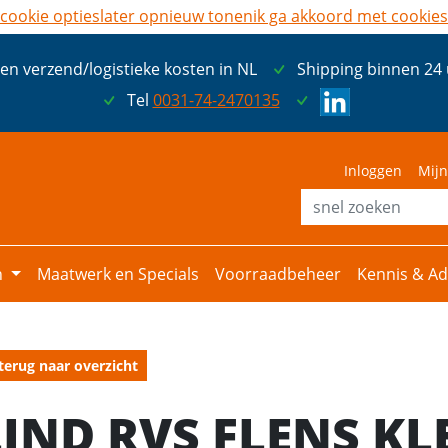
cookie opties
later opnieuw tonen
ik ga akkoord met cookies
een verzend/logistieke kosten in NL
Shipping binnen 24
Tel
0031-74-2470135
Inloggen
Mijn
n
Maatwerk en Specials
Voorraadbeheer
Kennis & Ad
terug naar overzicht
LIND RVS FLENS KL