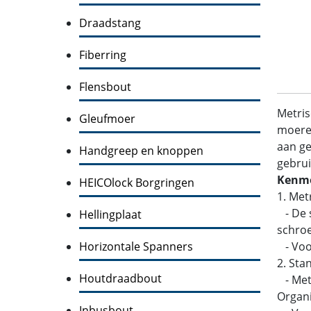
Draadstang
Fiberring
Flensbout
Metris
Gleufmoer
moeren
aan ge
Handgreep en knoppen
gebrui
Kenme
HEICOlock Borgringen
1. Met
- De s
Hellingplaat
schroe
Horizontale Spanners
- Voo
2. Sta
Houtdraadbout
- Metr
Organi
Inbusbout