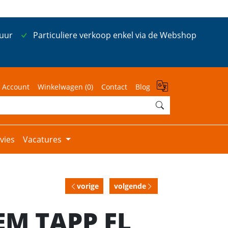
 uur
Particuliere verkoop enkel via de Webshop
 Account
Winkelwagen (
0
)
Contact
Blog
vies
Vacatures
vorige
volgende
EM TAPP FL