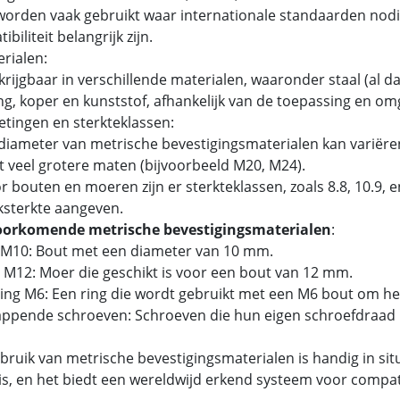
orden vaak gebruikt waar internationale standaarden nodig
biliteit belangrijk zijn.
erialen:
rijgbaar in verschillende materialen, waaronder staal (al dan
g, koper en kunststof, afhankelijk van de toepassing en om
etingen en sterkteklassen:
iameter van metrische bevestigingsmaterialen kan variëren
t veel grotere maten (bijvoorbeeld M20, M24).
 bouten en moeren zijn er sterkteklassen, zoals 8.8, 10.9,
ksterkte aangeven.
oorkomende metrische bevestigingsmaterialen
:
 M10: Bout met een diameter van 10 mm.
 M12: Moer die geschikt is voor een bout van 12 mm.
tring M6: Een ring die wordt gebruikt met een M6 bout om he
tappende schroeven: Schroeven die hun eigen schroefdraad 
bruik van metrische bevestigingsmaterialen is handig in si
is, en het biedt een wereldwijd erkend systeem voor compatib