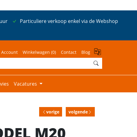
 uur
Particuliere verkoop enkel via de Webshop
 Account
Winkelwagen (
0
)
Contact
Blog
vies
Vacatures
vorige
volgende
DDEL M20