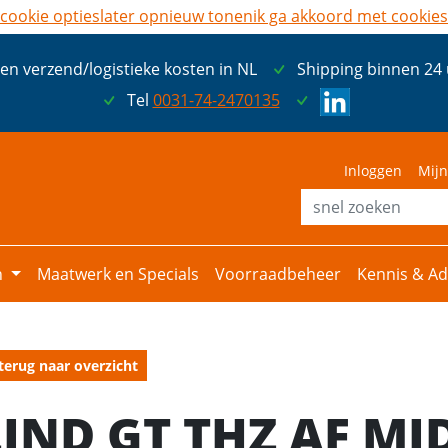
cookie opties
later opnieuw tonen
ik ga akkoord met cookies
een verzend/logistieke kosten in NL
Shipping binnen 24
Tel
0031-74-2470135
Inloggen
Mijn
n
Maatwerk en Specials
Voorraadbeheer
Kennis & Ad
terug naar overzicht
LIND GT THZ AF MI