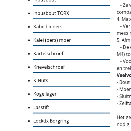
- Ze w
compati
Inbusbout TORX
4. Mat
- Verk
Kabelbinders
messin
Kalei (pers) moer
5. Afm
- De d
Kartelschroef
M4) to
- Voor
Knevelschroef
en tre
Veelv
K-Nuts
- Bout
- Moer
Kogellager
- Slui
- Zelf
Lasstift
Het ge
Locktix Borgring
nodig 