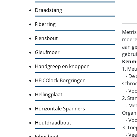
Draadstang
Fiberring
Metris
Flensbout
moeren
aan ge
Gleufmoer
gebrui
Kenme
Handgreep en knoppen
1. Met
- De s
HEICOlock Borgringen
schroe
- Voo
Hellingplaat
2. Sta
- Metr
Horizontale Spanners
Organi
- Voor
Houtdraadbout
3. Toe
- Veel
Inbusbout