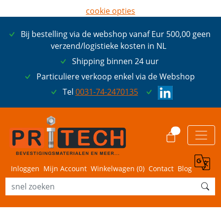
cookie opties
later opnieuw tonen
Bij bestelling via de webshop vanaf Eur 500,00 geen
ik ga akkoord met cookies
verzend/logistieke kosten in NL
Shipping binnen 24 uur
Particuliere verkoop enkel via de Webshop
Tel
0031-74-2470135
0
Inloggen
Mijn Account
Winkelwagen (
0
)
Contact
Blog