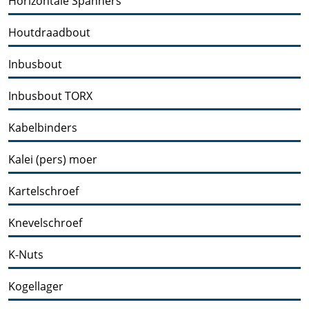
Horizontale Spanners
Houtdraadbout
Inbusbout
Inbusbout TORX
Kabelbinders
Kalei (pers) moer
Kartelschroef
Knevelschroef
K-Nuts
Kogellager