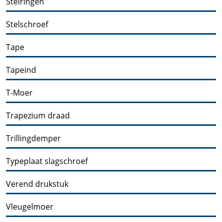
Stelringen
Stelschroef
Tape
Tapeind
T-Moer
Trapezium draad
Trillingdemper
Typeplaat slagschroef
Verend drukstuk
Vleugelmoer