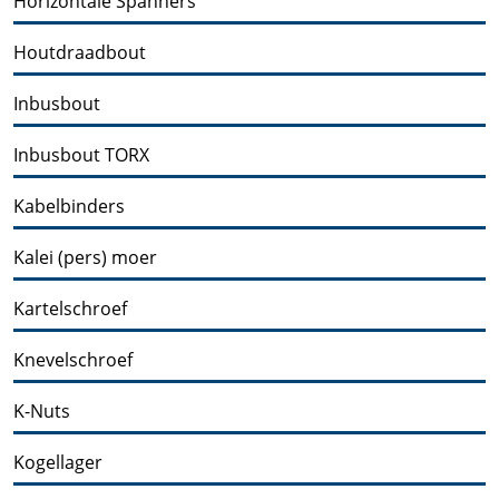
Horizontale Spanners
Houtdraadbout
Inbusbout
Inbusbout TORX
Kabelbinders
Kalei (pers) moer
Kartelschroef
Knevelschroef
K-Nuts
Kogellager