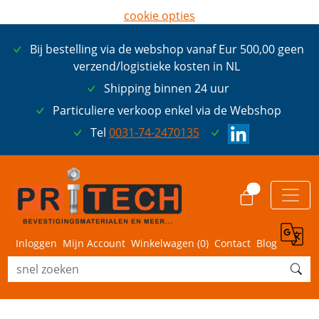
cookie opties
later opnieuw tonen
Bij bestelling via de webshop vanaf Eur 500,00 geen
ik ga akkoord met cookies
verzend/logistieke kosten in NL
Shipping binnen 24 uur
Particuliere verkoop enkel via de Webshop
Tel
0031-74-2470135
0
Inloggen
Mijn Account
Winkelwagen (
0
)
Contact
Blog