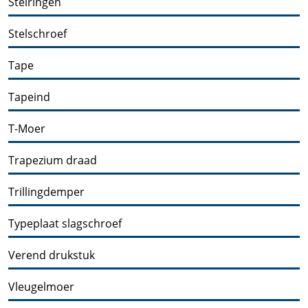
Stelringen
Stelschroef
Tape
Tapeind
T-Moer
Trapezium draad
Trillingdemper
Typeplaat slagschroef
Verend drukstuk
Vleugelmoer