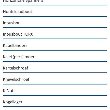
Horizontale Spanners
Houtdraadbout
Inbusbout
Inbusbout TORX
Kabelbinders
Kalei (pers) moer
Kartelschroef
Knevelschroef
K-Nuts
Kogellager