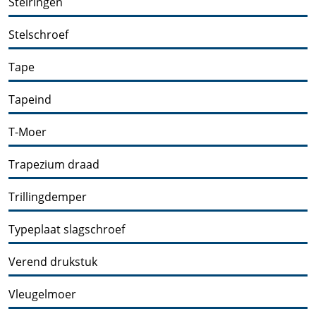
Stelringen
Stelschroef
Tape
Tapeind
T-Moer
Trapezium draad
Trillingdemper
Typeplaat slagschroef
Verend drukstuk
Vleugelmoer