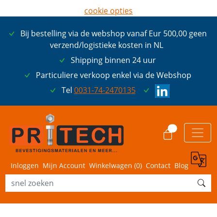
cookie opties
later opnieuw tonen
Bij bestelling via de webshop vanaf Eur 500,00 geen
ik ga akkoord met cookies
verzend/logistieke kosten in NL
Shipping binnen 24 uur
Particuliere verkoop enkel via de Webshop
Tel
0031-74-2470135
0
Inloggen
Mijn Account
Winkelwagen (
0
)
Contact
Blog