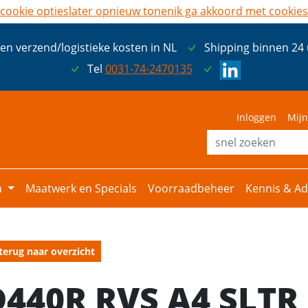
cookie opties
later opnieuw tonen
ik ga akkoord met cookies
een verzend/logistieke kosten in NL
Shipping binnen 24
Tel
0031-74-2470135
Inloggen
Mijn
n
Maatwerk en Specials
Voorraadbeheer
Kennis & Ad
terug naar overzicht
D440R RVS A4 SLTR