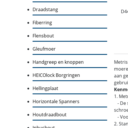
Draadstang
D4
Fiberring
Flensbout
Gleufmoer
Handgreep en knoppen
Metris
moeren
HEICOlock Borgringen
aan ge
gebrui
Hellingplaat
Kenme
1. Met
Horizontale Spanners
- De s
schroe
Houtdraadbout
- Voo
2. Sta
Inbusbout