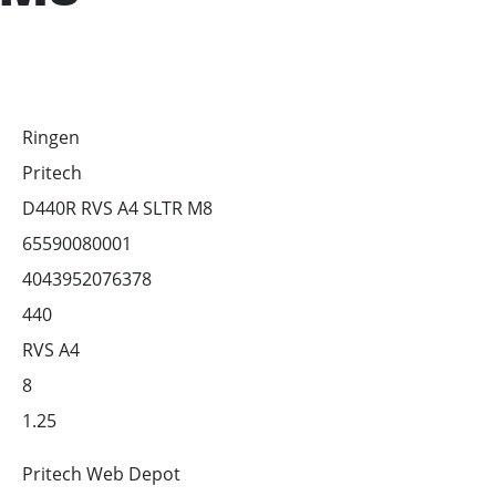
Ringen
Pritech
D440R RVS A4 SLTR M8
65590080001
4043952076378
440
RVS A4
8
1.25
Pritech Web Depot