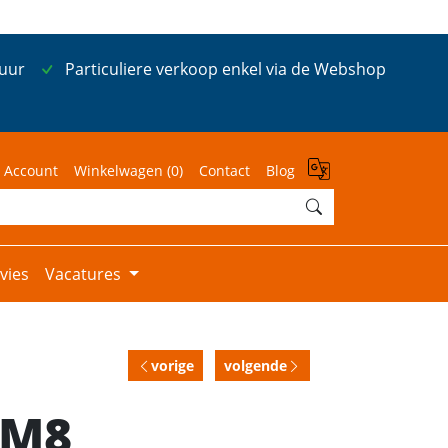
 uur
Particuliere verkoop enkel via de Webshop
 Account
Winkelwagen (
0
)
Contact
Blog
vies
Vacatures
vorige
volgende
 M8