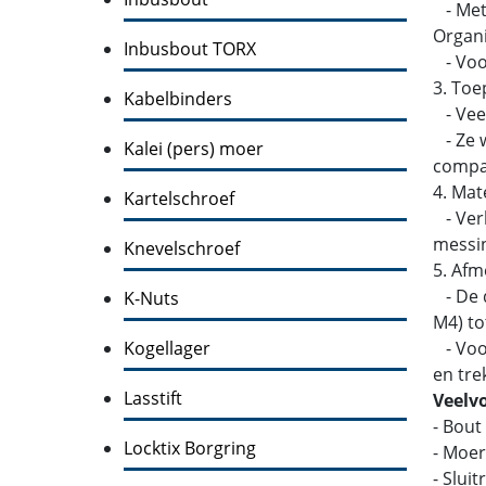
- Metr
Organi
Inbusbout TORX
- Voor
3. Toe
Kabelbinders
- Veel
- Ze w
Kalei (pers) moer
compati
4. Mat
Kartelschroef
- Verk
messin
Knevelschroef
5. Afm
- De d
K-Nuts
M4) to
Kogellager
- Voor
en tre
Lasstift
Veelv
- Bout
Locktix Borgring
- Moer
- Slui