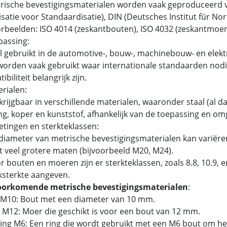
ische bevestigingsmaterialen worden vaak geproduceerd v
satie voor Standaardisatie), DIN (Deutsches Institut für N
beelden: ISO 4014 (zeskantbouten), ISO 4032 (zeskantmoer
passing:
 gebruikt in de automotive-, bouw-, machinebouw- en elektr
orden vaak gebruikt waar internationale standaarden nodig
biliteit belangrijk zijn.
erialen:
rijgbaar in verschillende materialen, waaronder staal (al dan
g, koper en kunststof, afhankelijk van de toepassing en om
etingen en sterkteklassen:
iameter van metrische bevestigingsmaterialen kan variëren
t veel grotere maten (bijvoorbeeld M20, M24).
 bouten en moeren zijn er sterkteklassen, zoals 8.8, 10.9,
ksterkte aangeven.
oorkomende metrische bevestigingsmaterialen
:
 M10: Bout met een diameter van 10 mm.
 M12: Moer die geschikt is voor een bout van 12 mm.
tring M6: Een ring die wordt gebruikt met een M6 bout om he