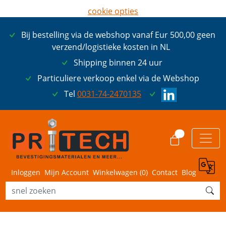
cookie opties
later opnieuw tonen
Bij bestelling via de webshop vanaf Eur 500,00 geen
ik ga akkoord met cookies
verzend/logistieke kosten in NL
Shipping binnen 24 uur
Particuliere verkoop enkel via de Webshop
Tel
0031-74-2470135
0
Inloggen
Mijn Account
Winkelwagen (
0
)
Contact
Blog