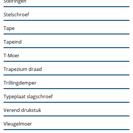
Stelringen
Stelschroef
Tape
Tapeind
T-Moer
Trapezium draad
Trillingdemper
Typeplaat slagschroef
Verend drukstuk
Vleugelmoer