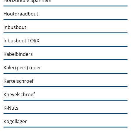
Horizontale Spanners
Houtdraadbout
Inbusbout
Inbusbout TORX
Kabelbinders
Kalei (pers) moer
Kartelschroef
Knevelschroef
K-Nuts
Kogellager