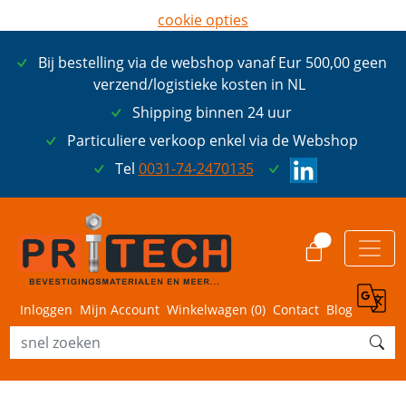
cookie opties
later opnieuw tonen
Bij bestelling via de webshop vanaf Eur 500,00 geen
ik ga akkoord met cookies
verzend/logistieke kosten in NL
Shipping binnen 24 uur
Particuliere verkoop enkel via de Webshop
Tel
0031-74-2470135
0
Inloggen
Mijn Account
Winkelwagen (
0
)
Contact
Blog