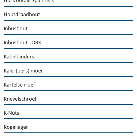
Horizontale Spanners
Houtdraadbout
Inbusbout
Inbusbout TORX
Kabelbinders
Kalei (pers) moer
Kartelschroef
Knevelschroef
K-Nuts
Kogellager