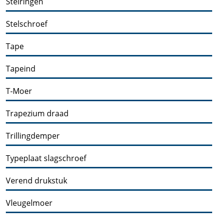
Stelringen
Stelschroef
Tape
Tapeind
T-Moer
Trapezium draad
Trillingdemper
Typeplaat slagschroef
Verend drukstuk
Vleugelmoer