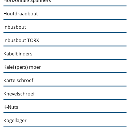
Horizontale Spanners
Houtdraadbout
Inbusbout
Inbusbout TORX
Kabelbinders
Kalei (pers) moer
Kartelschroef
Knevelschroef
K-Nuts
Kogellager