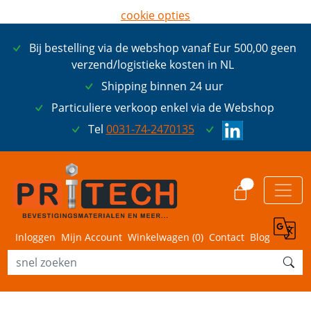
cookie opties
later opnieuw tonen
Bij bestelling via de webshop vanaf Eur 500,00 geen
ik ga akkoord met cookies
verzend/logistieke kosten in NL
Shipping binnen 24 uur
Particuliere verkoop enkel via de Webshop
Tel
0031-74-2470135
0
Inloggen
Mijn Account
Winkelwagen (
0
)
Contact
Blog