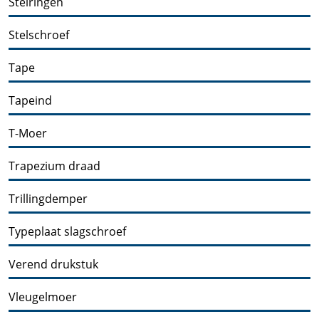
Stelringen
Stelschroef
Tape
Tapeind
T-Moer
Trapezium draad
Trillingdemper
Typeplaat slagschroef
Verend drukstuk
Vleugelmoer