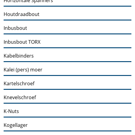
Horizontale Spanners
Houtdraadbout
Inbusbout
Inbusbout TORX
Kabelbinders
Kalei (pers) moer
Kartelschroef
Knevelschroef
K-Nuts
Kogellager