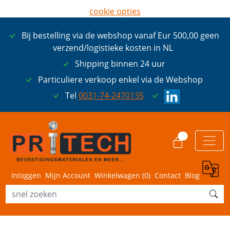
cookie opties
later opnieuw tonen
Bij bestelling via de webshop vanaf Eur 500,00 geen
ik ga akkoord met cookies
verzend/logistieke kosten in NL
Shipping binnen 24 uur
Particuliere verkoop enkel via de Webshop
Tel
0031-74-2470135
0
Inloggen
Mijn Account
Winkelwagen (
0
)
Contact
Blog