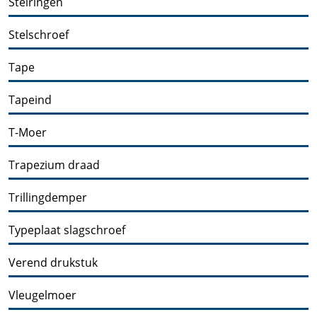
Stelringen
Stelschroef
Tape
Tapeind
T-Moer
Trapezium draad
Trillingdemper
Typeplaat slagschroef
Verend drukstuk
Vleugelmoer