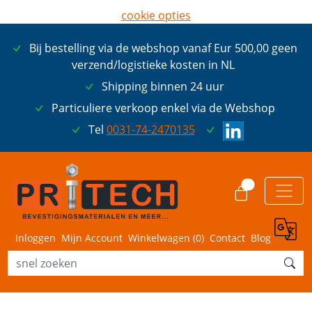
cookie opties
later opnieuw tonen
Bij bestelling via de webshop vanaf Eur 500,00 geen
ik ga akkoord met cookies
verzend/logistieke kosten in NL
Shipping binnen 24 uur
Particuliere verkoop enkel via de Webshop
Tel
0031-74-2470135
0
Inloggen
Mijn Account
Winkelwagen (
0
)
Contact
Blog