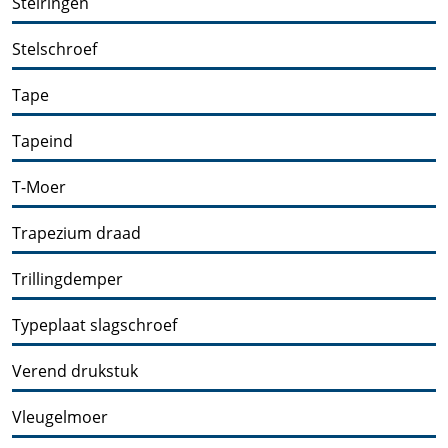
Stelringen
Stelschroef
Tape
Tapeind
T-Moer
Trapezium draad
Trillingdemper
Typeplaat slagschroef
Verend drukstuk
Vleugelmoer