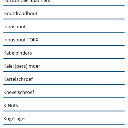
Horizontale Spanners
Houtdraadbout
Inbusbout
Inbusbout TORX
Kabelbinders
Kalei (pers) moer
Kartelschroef
Knevelschroef
K-Nuts
Kogellager