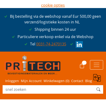
cookie opties
later opnieuw tonen
Bij bestelling via de webshop vanaf Eur 500,00 geen
ik ga akkoord met cookies
verzend/logistieke kosten in NL
Shipping binnen 24 uur
Particuliere verkoop enkel via de Webshop
Tel
0031-74-2470135
0
Inloggen
Mijn Account
Winkelwagen (
0
)
Contact
Blog