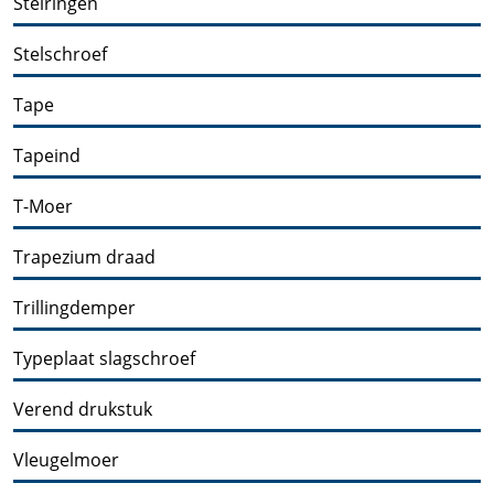
Stelringen
Stelschroef
Tape
Tapeind
T-Moer
Trapezium draad
Trillingdemper
Typeplaat slagschroef
Verend drukstuk
Vleugelmoer