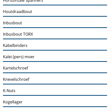
Horizontale Spanners
Houtdraadbout
Inbusbout
Inbusbout TORX
Kabelbinders
Kalei (pers) moer
Kartelschroef
Knevelschroef
K-Nuts
Kogellager