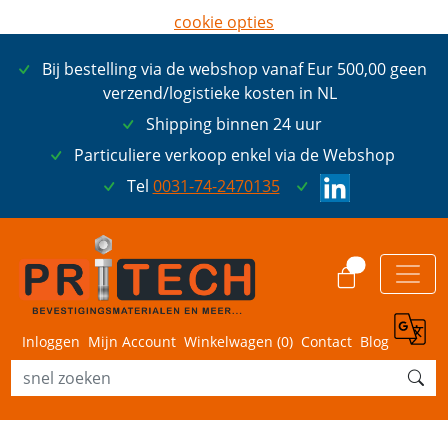
cookie opties
later opnieuw tonen
Bij bestelling via de webshop vanaf Eur 500,00 geen
ik ga akkoord met cookies
verzend/logistieke kosten in NL
Shipping binnen 24 uur
Particuliere verkoop enkel via de Webshop
Tel
0031-74-2470135
0
Inloggen
Mijn Account
Winkelwagen (
0
)
Contact
Blog