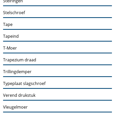
Stelringen
Stelschroef
Tape
Tapeind
T-Moer
Trapezium draad
Trillingdemper
Typeplaat slagschroef
Verend drukstuk
Vleugelmoer