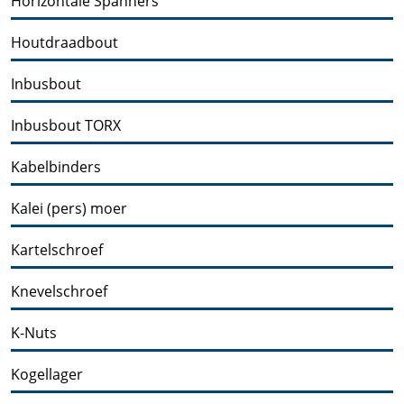
Horizontale Spanners
Houtdraadbout
Inbusbout
Inbusbout TORX
Kabelbinders
Kalei (pers) moer
Kartelschroef
Knevelschroef
K-Nuts
Kogellager