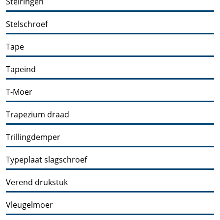
Stelringen
Stelschroef
Tape
Tapeind
T-Moer
Trapezium draad
Trillingdemper
Typeplaat slagschroef
Verend drukstuk
Vleugelmoer