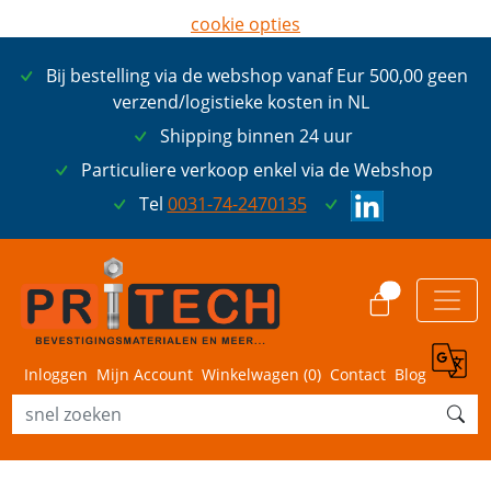
cookie opties
later opnieuw tonen
Bij bestelling via de webshop vanaf Eur 500,00 geen
ik ga akkoord met cookies
verzend/logistieke kosten in NL
Shipping binnen 24 uur
Particuliere verkoop enkel via de Webshop
Tel
0031-74-2470135
0
Inloggen
Mijn Account
Winkelwagen (
0
)
Contact
Blog