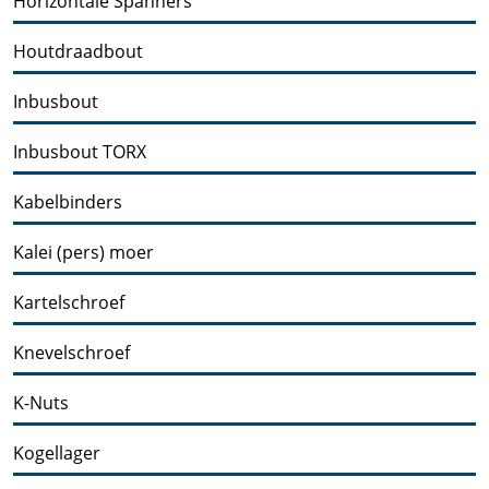
Horizontale Spanners
Houtdraadbout
Inbusbout
Inbusbout TORX
Kabelbinders
Kalei (pers) moer
Kartelschroef
Knevelschroef
K-Nuts
Kogellager