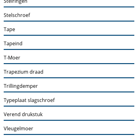
Stelringen
Stelschroef
Tape
Tapeind
T-Moer
Trapezium draad
Trillingdemper
Typeplaat slagschroef
Verend drukstuk
Vleugelmoer