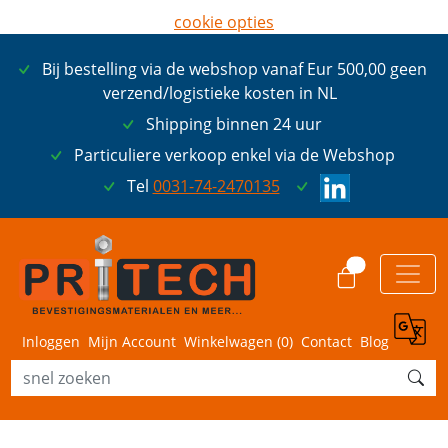
cookie opties
later opnieuw tonen
Bij bestelling via de webshop vanaf Eur 500,00 geen
ik ga akkoord met cookies
verzend/logistieke kosten in NL
Shipping binnen 24 uur
Particuliere verkoop enkel via de Webshop
Tel
0031-74-2470135
0
Inloggen
Mijn Account
Winkelwagen (
0
)
Contact
Blog