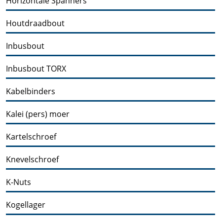
Horizontale Spanners
Houtdraadbout
Inbusbout
Inbusbout TORX
Kabelbinders
Kalei (pers) moer
Kartelschroef
Knevelschroef
K-Nuts
Kogellager