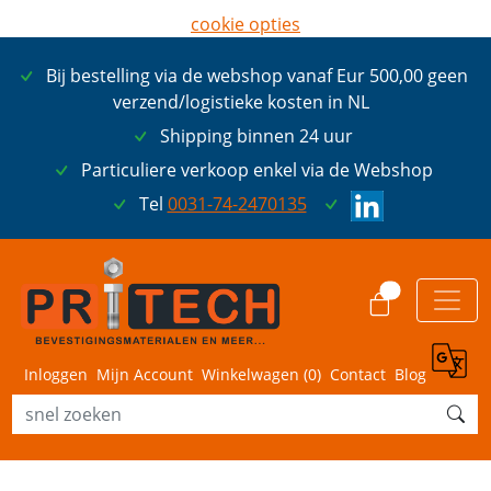
cookie opties
later opnieuw tonen
Bij bestelling via de webshop vanaf Eur 500,00 geen
ik ga akkoord met cookies
verzend/logistieke kosten in NL
Shipping binnen 24 uur
Particuliere verkoop enkel via de Webshop
Tel
0031-74-2470135
0
Inloggen
Mijn Account
Winkelwagen (
0
)
Contact
Blog