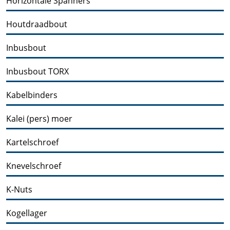
Horizontale Spanners
Houtdraadbout
Inbusbout
Inbusbout TORX
Kabelbinders
Kalei (pers) moer
Kartelschroef
Knevelschroef
K-Nuts
Kogellager