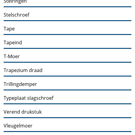
Stelringen
Stelschroef
Tape
Tapeind
T-Moer
Trapezium draad
Trillingdemper
Typeplaat slagschroef
Verend drukstuk
Vleugelmoer