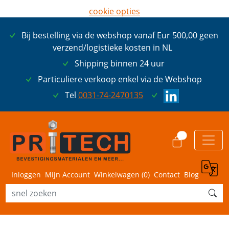
cookie opties
later opnieuw tonen
Bij bestelling via de webshop vanaf Eur 500,00 geen
ik ga akkoord met cookies
verzend/logistieke kosten in NL
Shipping binnen 24 uur
Particuliere verkoop enkel via de Webshop
Tel
0031-74-2470135
0
Inloggen
Mijn Account
Winkelwagen (
0
)
Contact
Blog