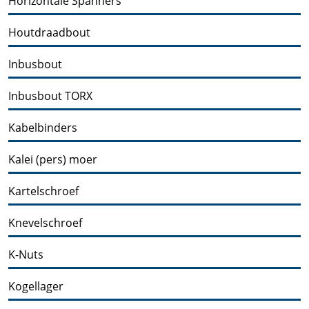
Horizontale Spanners
Houtdraadbout
Inbusbout
Inbusbout TORX
Kabelbinders
Kalei (pers) moer
Kartelschroef
Knevelschroef
K-Nuts
Kogellager