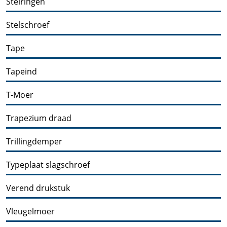
Stelringen
Stelschroef
Tape
Tapeind
T-Moer
Trapezium draad
Trillingdemper
Typeplaat slagschroef
Verend drukstuk
Vleugelmoer