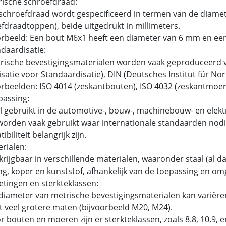
rische schroefdraad:
chroefdraad wordt gespecificeerd in termen van de diamet
fdraadtoppen), beide uitgedrukt in millimeters.
rbeeld: Een bout M6x1 heeft een diameter van 6 mm en ee
ndaardisatie:
ische bevestigingsmaterialen worden vaak geproduceerd v
satie voor Standaardisatie), DIN (Deutsches Institut für N
beelden: ISO 4014 (zeskantbouten), ISO 4032 (zeskantmoer
passing:
 gebruikt in de automotive-, bouw-, machinebouw- en elektr
orden vaak gebruikt waar internationale standaarden nodig
biliteit belangrijk zijn.
erialen:
rijgbaar in verschillende materialen, waaronder staal (al dan
g, koper en kunststof, afhankelijk van de toepassing en om
etingen en sterkteklassen:
iameter van metrische bevestigingsmaterialen kan variëren
t veel grotere maten (bijvoorbeeld M20, M24).
 bouten en moeren zijn er sterkteklassen, zoals 8.8, 10.9,