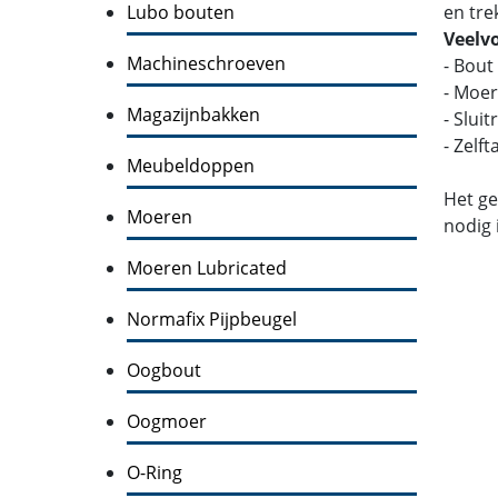
Lubo bouten
en tre
Veelv
Machineschroeven
- Bout
- Moer
Magazijnbakken
- Slui
- Zelf
Meubeldoppen
Het ge
Moeren
nodig 
Moeren Lubricated
Normafix Pijpbeugel
Oogbout
Oogmoer
O-Ring