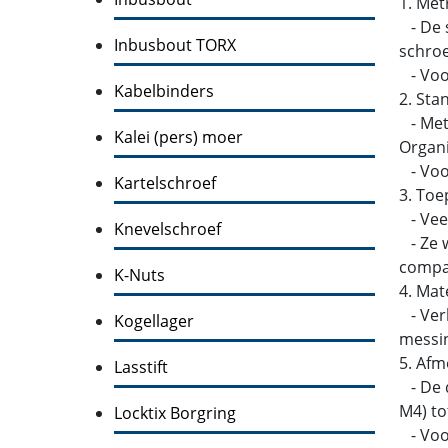
1. Met
- De s
Inbusbout TORX
schroe
- Voo
Kabelbinders
2. Sta
- Metr
Kalei (pers) moer
Organi
- Voor
Kartelschroef
3. Toe
- Veel
Knevelschroef
- Ze w
compati
K-Nuts
4. Mat
- Verk
Kogellager
messin
5. Afm
Lasstift
- De d
M4) to
Locktix Borgring
- Voor