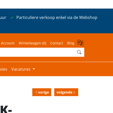
 uur
Particuliere verkoop enkel via de Webshop
 Account
Winkelwagen (
0
)
Contact
Blog
vies
Vacatures
vorige
volgende
K-