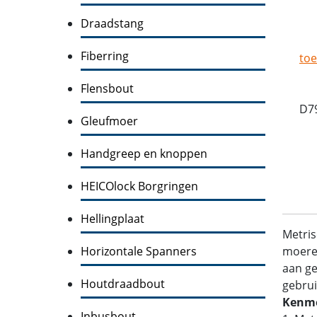
Draadstang
Fiberring
toe
Flensbout
D7
Gleufmoer
Handgreep en knoppen
HEICOlock Borgringen
Hellingplaat
Metris
Horizontale Spanners
moeren
aan ge
Houtdraadbout
gebrui
Kenme
Inbusbout