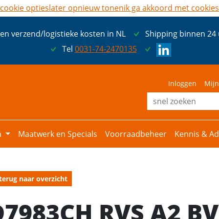
cookie opties
later opnieuw tonen
ik ga akkoord met cookies
een verzend/logistieke kosten in NL
Shipping binnen 24
Tel
0031-74-2470135
Inloggen
Mijn
n
Maatwerk en Specials
Voorraadbeheer
Kennis & Ad
terug naar overzicht
D7983CH RVS A2 BV