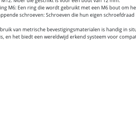
 M12: Moer die geschikt is voor een bout van 12 mm.
tring M6: Een ring die wordt gebruikt met een M6 bout om he
tappende schroeven: Schroeven die hun eigen schroefdraad 
bruik van metrische bevestigingsmaterialen is handig in si
is, en het biedt een wereldwijd erkend systeem voor compatib