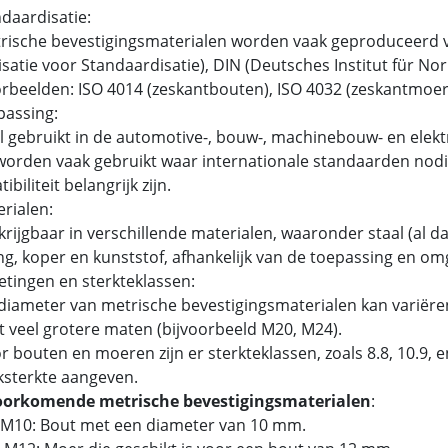
ndaardisatie:
ische bevestigingsmaterialen worden vaak geproduceerd v
satie voor Standaardisatie), DIN (Deutsches Institut für N
beelden: ISO 4014 (zeskantbouten), ISO 4032 (zeskantmoer
passing:
 gebruikt in de automotive-, bouw-, machinebouw- en elektr
orden vaak gebruikt waar internationale standaarden nodig
biliteit belangrijk zijn.
erialen:
rijgbaar in verschillende materialen, waaronder staal (al dan
g, koper en kunststof, afhankelijk van de toepassing en om
etingen en sterkteklassen:
iameter van metrische bevestigingsmaterialen kan variëren
t veel grotere maten (bijvoorbeeld M20, M24).
 bouten en moeren zijn er sterkteklassen, zoals 8.8, 10.9,
ksterkte aangeven.
oorkomende metrische bevestigingsmaterialen
:
 M10: Bout met een diameter van 10 mm.