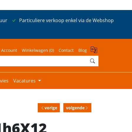
 uur
Particuliere verkoop enkel via de Webshop
 Account
Winkelwagen (
0
)
Contact
Blog
vies
Vacatures
vorige
volgende
 1h6X12