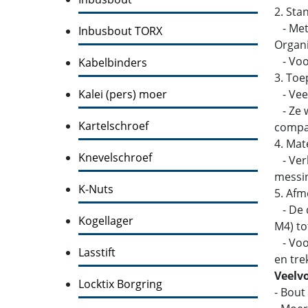
2. Sta
- Metr
Inbusbout TORX
Organi
- Voor
Kabelbinders
3. Toe
Kalei (pers) moer
- Veel
- Ze w
Kartelschroef
compati
4. Mat
Knevelschroef
- Verk
messin
K-Nuts
5. Afm
- De d
Kogellager
M4) to
- Voor
Lasstift
en tre
Veelv
Locktix Borgring
- Bout