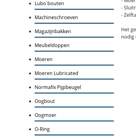
- Moer
Lubo bouten
- Slui
- Zelf
Machineschroeven
Het ge
Magazijnbakken
nodig 
Meubeldoppen
Moeren
Moeren Lubricated
Normafix Pijpbeugel
Oogbout
Oogmoer
O-Ring