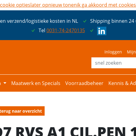
cookie opties
later opnieuw tonen
ik ga akkoord met cookies
een verzend/logistieke kosten in NL
Shipping binnen 24
Tel
0031-74-2470135
Inloggen
Mijn
n
Maatwerk en Specials
Voorraadbeheer
Kennis & Ad
terug naar overzicht
D7 RVS A1 CIL.PEN