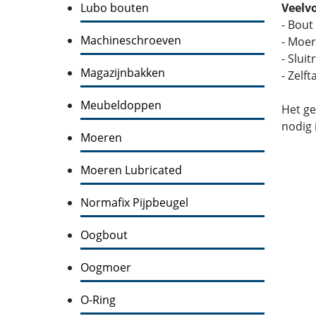
Lubo bouten
Veelv
- Bout
Machineschroeven
- Moer
- Slui
Magazijnbakken
- Zelf
Meubeldoppen
Het ge
nodig 
Moeren
Moeren Lubricated
Normafix Pijpbeugel
Oogbout
Oogmoer
O-Ring