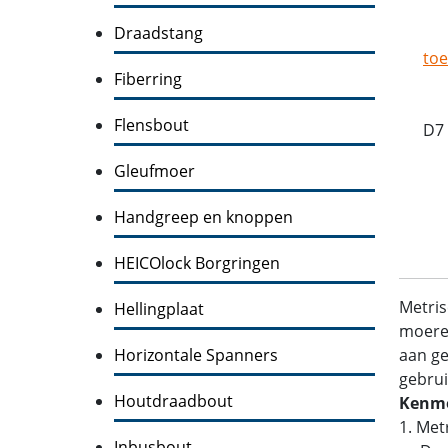
Draadstang
toe
Fiberring
Flensbout
D7
Gleufmoer
Handgreep en knoppen
HEICOlock Borgringen
Metris
Hellingplaat
moeren
Horizontale Spanners
aan ge
gebrui
Houtdraadbout
Kenme
1. Met
Inbusbout