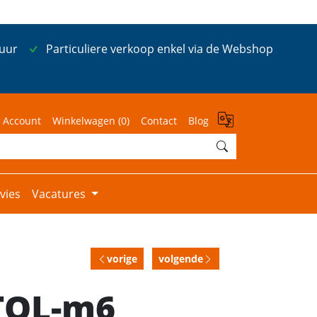
 uur
Particuliere verkoop enkel via de Webshop
 Account
Winkelwagen (
0
)
Contact
Blog
vies
Vacatures
vorige
volgende
 TOL-m6