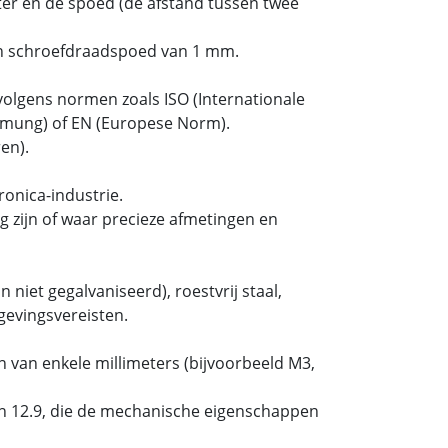
er en de spoed (de afstand tussen twee
n schroefdraadspoed van 1 mm.
olgens normen zoals ISO (Internationale
ormung) of EN (Europese Norm).
en).
onica-industrie.
 zijn of waar precieze afmetingen en
 niet gegalvaniseerd), roestvrij staal,
gevingsvereisten.
 van enkele millimeters (bijvoorbeeld M3,
 en 12.9, die de mechanische eigenschappen