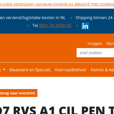
cookie opties
later opnieuw tonen
ik ga akkoord met cookies
een verzend/logistieke kosten in NL
Shipping binnen 24
Tel
0031-74-2470135
Inloggen
Mijn
n
Maatwerk en Specials
Voorraadbeheer
Kennis & Ad
terug naar overzicht
D7 RVS A1 CIL PEN