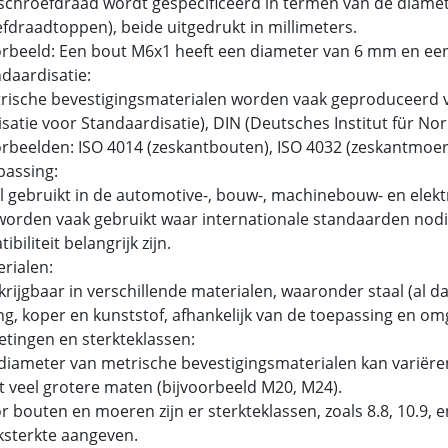
chroefdraad wordt gespecificeerd in termen van de diamet
fdraadtoppen), beide uitgedrukt in millimeters.
rbeeld: Een bout M6x1 heeft een diameter van 6 mm en ee
ndaardisatie:
ische bevestigingsmaterialen worden vaak geproduceerd v
satie voor Standaardisatie), DIN (Deutsches Institut für N
beelden: ISO 4014 (zeskantbouten), ISO 4032 (zeskantmoer
passing:
 gebruikt in de automotive-, bouw-, machinebouw- en elektr
orden vaak gebruikt waar internationale standaarden nodig
biliteit belangrijk zijn.
erialen:
rijgbaar in verschillende materialen, waaronder staal (al dan
g, koper en kunststof, afhankelijk van de toepassing en om
etingen en sterkteklassen:
iameter van metrische bevestigingsmaterialen kan variëren
t veel grotere maten (bijvoorbeeld M20, M24).
 bouten en moeren zijn er sterkteklassen, zoals 8.8, 10.9,
ksterkte aangeven.