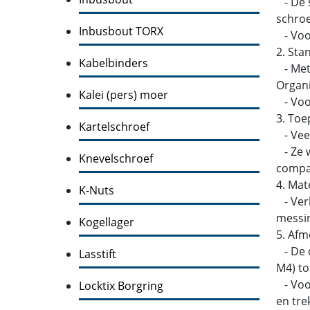
- De s
schroe
Inbusbout TORX
- Voo
2. Sta
Kabelbinders
- Metr
Organi
Kalei (pers) moer
- Voor
3. Toe
Kartelschroef
- Veel
- Ze w
Knevelschroef
compati
4. Mat
K-Nuts
- Verk
messin
Kogellager
5. Afm
- De d
Lasstift
M4) to
- Voor
Locktix Borgring
en tre