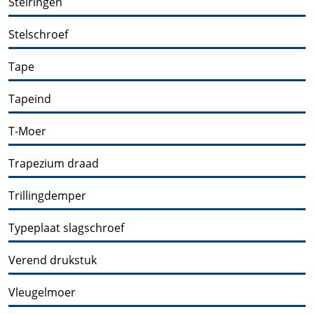
Stelringen
Stelschroef
Tape
Tapeind
T-Moer
Trapezium draad
Trillingdemper
Typeplaat slagschroef
Verend drukstuk
Vleugelmoer