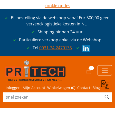
cookie opties
later opnieuw tonen
Bij bestelling via de webshop vanaf Eur 500,00 geen
ik ga akkoord met cookies
verzend/logistieke kosten in NL
Shipping binnen 24 uur
Particuliere verkoop enkel via de Webshop
Tel
0031-74-2470135
0
Inloggen
Mijn Account
Winkelwagen (
0
)
Contact
Blog