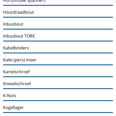
Horizontale Spanners
Houtdraadbout
Inbusbout
Inbusbout TORX
Kabelbinders
Kalei (pers) moer
Kartelschroef
Knevelschroef
K-Nuts
Kogellager