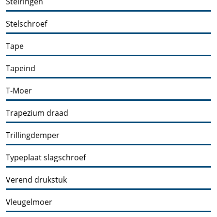
Stelringen
Stelschroef
Tape
Tapeind
T-Moer
Trapezium draad
Trillingdemper
Typeplaat slagschroef
Verend drukstuk
Vleugelmoer