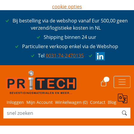
cookie opties
later opnieuw tonen
Bij bestelling via de webshop vanaf Eur 500,00 geen
ik ga akkoord met cookies
verzend/logistieke kosten in NL
Shipping binnen 24 uur
Particuliere verkoop enkel via de Webshop
Tel
0031-74-2470135
0
Inloggen
Mijn Account
Winkelwagen (
0
)
Contact
Blog