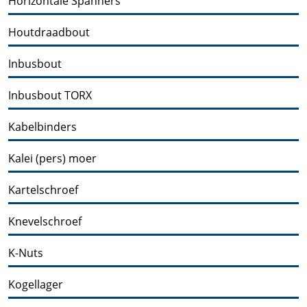
Horizontale Spanners
Houtdraadbout
Inbusbout
Inbusbout TORX
Kabelbinders
Kalei (pers) moer
Kartelschroef
Knevelschroef
K-Nuts
Kogellager