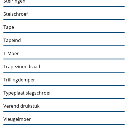
Stelringen
Stelschroef
Tape
Tapeind
T-Moer
Trapezium draad
Trillingdemper
Typeplaat slagschroef
Verend drukstuk
Vleugelmoer