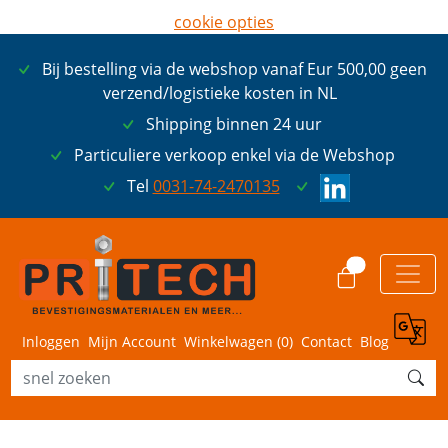
cookie opties
later opnieuw tonen
Bij bestelling via de webshop vanaf Eur 500,00 geen
ik ga akkoord met cookies
verzend/logistieke kosten in NL
Shipping binnen 24 uur
Particuliere verkoop enkel via de Webshop
Tel
0031-74-2470135
0
Inloggen
Mijn Account
Winkelwagen (
0
)
Contact
Blog