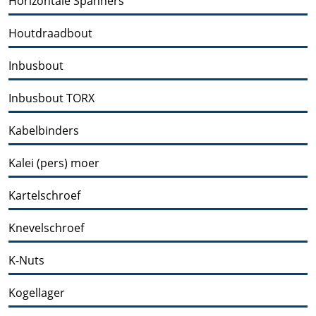
Horizontale Spanners
Houtdraadbout
Inbusbout
Inbusbout TORX
Kabelbinders
Kalei (pers) moer
Kartelschroef
Knevelschroef
K-Nuts
Kogellager