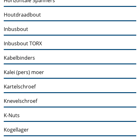
Horizontale Spanners
Houtdraadbout
Inbusbout
Inbusbout TORX
Kabelbinders
Kalei (pers) moer
Kartelschroef
Knevelschroef
K-Nuts
Kogellager