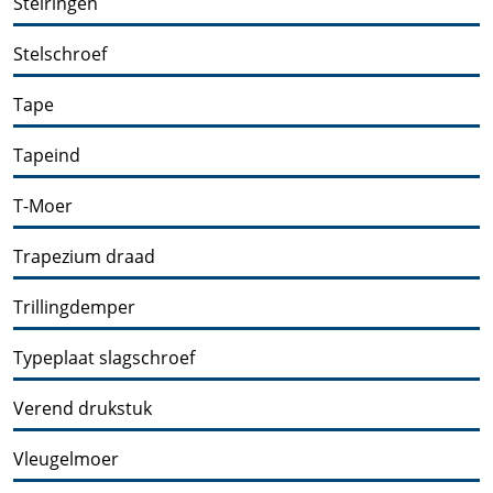
Stelringen
Stelschroef
Tape
Tapeind
T-Moer
Trapezium draad
Trillingdemper
Typeplaat slagschroef
Verend drukstuk
Vleugelmoer