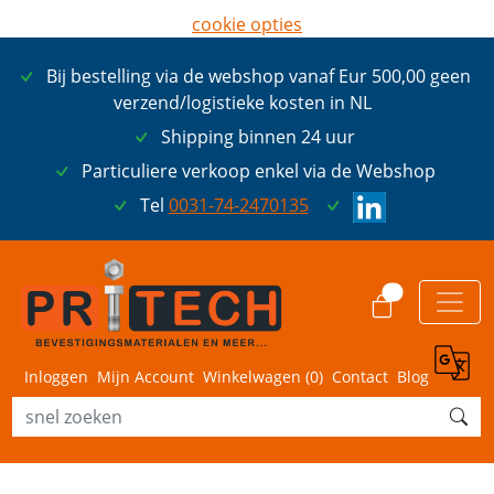
cookie opties
later opnieuw tonen
Bij bestelling via de webshop vanaf Eur 500,00 geen
ik ga akkoord met cookies
verzend/logistieke kosten in NL
Shipping binnen 24 uur
Particuliere verkoop enkel via de Webshop
Tel
0031-74-2470135
0
Inloggen
Mijn Account
Winkelwagen (
0
)
Contact
Blog