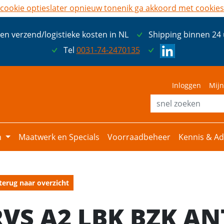
cookie opties
later opnieuw tonen
ik ga akkoord met cookies
een verzend/logistieke kosten in NL
Shipping binnen 24
Tel
0031-74-2470135
Inloggen
Mijn
n
Maatwerk en Specials
Voorraadbeheer
Kennis & Ad
terug naar overzicht
RVS A2 LBK BZK AN