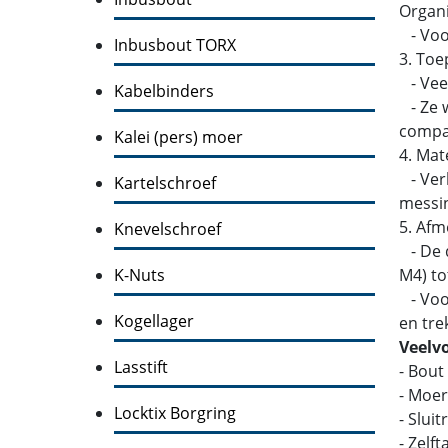
Organi
- Voor
Inbusbout TORX
3. Toe
- Veel
Kabelbinders
- Ze w
compati
Kalei (pers) moer
4. Mat
- Verk
Kartelschroef
messin
5. Afm
Knevelschroef
- De d
K-Nuts
M4) to
- Voor
Kogellager
en tre
Veelv
Lasstift
- Bout
- Moer
Locktix Borgring
- Slui
- Zelf