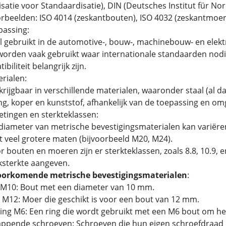
satie voor Standaardisatie), DIN (Deutsches Institut für N
beelden: ISO 4014 (zeskantbouten), ISO 4032 (zeskantmoer
passing:
 gebruikt in de automotive-, bouw-, machinebouw- en elektr
orden vaak gebruikt waar internationale standaarden nodig
biliteit belangrijk zijn.
erialen:
rijgbaar in verschillende materialen, waaronder staal (al dan
g, koper en kunststof, afhankelijk van de toepassing en om
etingen en sterkteklassen:
iameter van metrische bevestigingsmaterialen kan variëren
t veel grotere maten (bijvoorbeeld M20, M24).
 bouten en moeren zijn er sterkteklassen, zoals 8.8, 10.9,
ksterkte aangeven.
oorkomende metrische bevestigingsmaterialen
:
 M10: Bout met een diameter van 10 mm.
 M12: Moer die geschikt is voor een bout van 12 mm.
tring M6: Een ring die wordt gebruikt met een M6 bout om he
tappende schroeven: Schroeven die hun eigen schroefdraad 