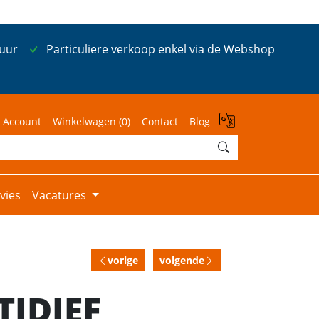
 uur
Particuliere verkoop enkel via de Webshop
 Account
Winkelwagen (
0
)
Contact
Blog
vies
Vacatures
vorige
volgende
TIDIEF