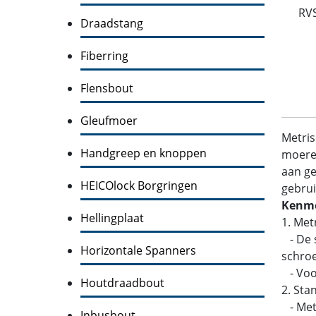
RV
Draadstang
Fiberring
Flensbout
Gleufmoer
Metris
Handgreep en knoppen
moeren
aan ge
HEICOlock Borgringen
gebrui
Kenme
Hellingplaat
1. Met
- De s
Horizontale Spanners
schroe
- Voo
Houtdraadbout
2. Sta
- Metr
Inbusbout