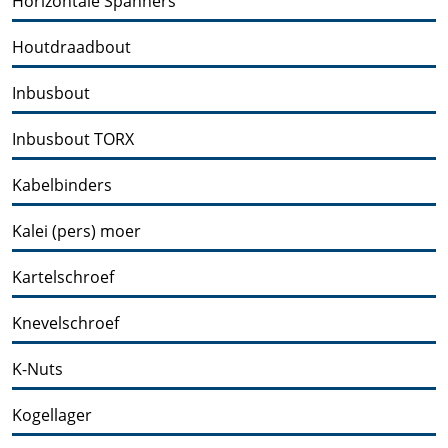
Horizontale Spanners
Houtdraadbout
Inbusbout
Inbusbout TORX
Kabelbinders
Kalei (pers) moer
Kartelschroef
Knevelschroef
K-Nuts
Kogellager