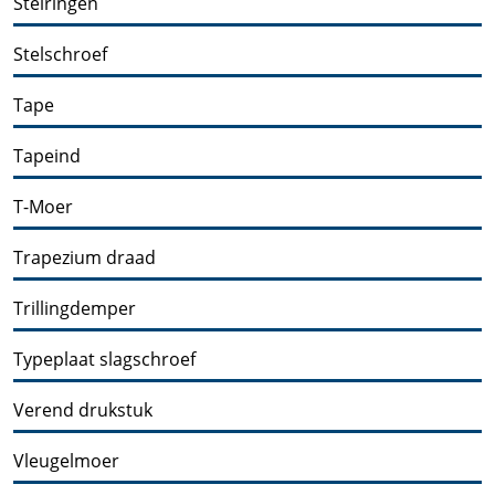
Stelringen
Stelschroef
Tape
Tapeind
T-Moer
Trapezium draad
Trillingdemper
Typeplaat slagschroef
Verend drukstuk
Vleugelmoer