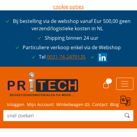
cookie opties
later opnieuw tonen
Bij bestelling via de webshop vanaf Eur 500,00 geen
ik ga akkoord met cookies
verzend/logistieke kosten in NL
Shipping binnen 24 uur
Particuliere verkoop enkel via de Webshop
Tel
0031-74-2470135
0
Inloggen
Mijn Account
Winkelwagen (
0
)
Contact
Blog