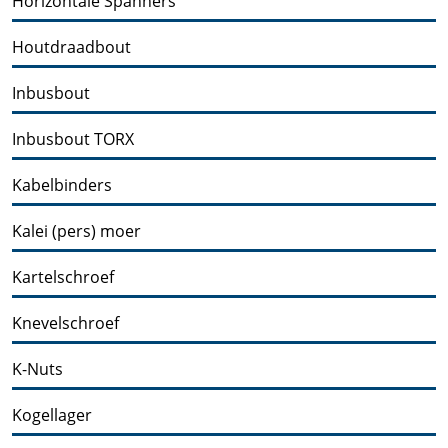
Horizontale Spanners
Houtdraadbout
Inbusbout
Inbusbout TORX
Kabelbinders
Kalei (pers) moer
Kartelschroef
Knevelschroef
K-Nuts
Kogellager