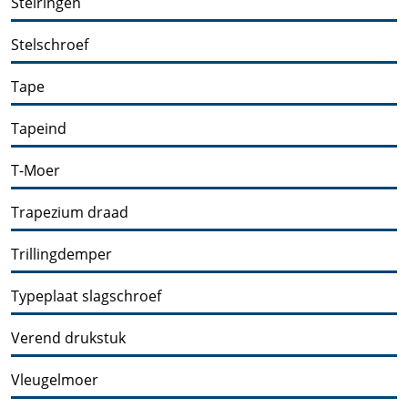
Stelringen
Stelschroef
Tape
Tapeind
T-Moer
Trapezium draad
Trillingdemper
Typeplaat slagschroef
Verend drukstuk
Vleugelmoer