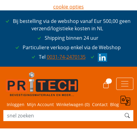
cookie opties
later opnieuw tonen
Bij bestelling via de webshop vanaf Eur 500,00 geen
ik ga akkoord met cookies
verzend/logistieke kosten in NL
Shipping binnen 24 uur
Particuliere verkoop enkel via de Webshop
Tel
0031-74-2470135
0
Inloggen
Mijn Account
Winkelwagen (
0
)
Contact
Blog