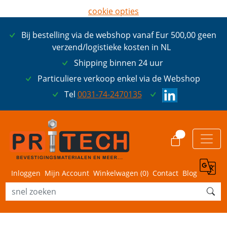
cookie opties
later opnieuw tonen
Bij bestelling via de webshop vanaf Eur 500,00 geen
ik ga akkoord met cookies
verzend/logistieke kosten in NL
Shipping binnen 24 uur
Particuliere verkoop enkel via de Webshop
Tel
0031-74-2470135
0
Inloggen
Mijn Account
Winkelwagen (
0
)
Contact
Blog