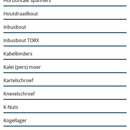
Horizontale Spanners
Houtdraadbout
Inbusbout
Inbusbout TORX
Kabelbinders
Kalei (pers) moer
Kartelschroef
Knevelschroef
K-Nuts
Kogellager