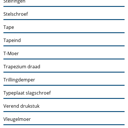
Stelringen
Stelschroef
Tape
Tapeind
T-Moer
Trapezium draad
Trillingdemper
Typeplaat slagschroef
Verend drukstuk
Vleugelmoer