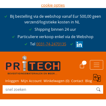
cookie opties
later opnieuw tonen
Bij bestelling via de webshop vanaf Eur 500,00 geen
ik ga akkoord met cookies
verzend/logistieke kosten in NL
Shipping binnen 24 uur
Particuliere verkoop enkel via de Webshop
Tel
0031-74-2470135
0
Inloggen
Mijn Account
Winkelwagen (
0
)
Contact
Blog