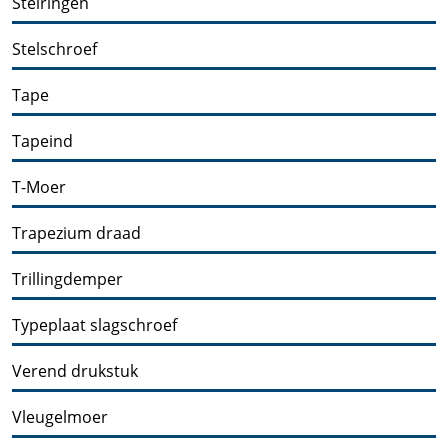
Stelringen
Stelschroef
Tape
Tapeind
T-Moer
Trapezium draad
Trillingdemper
Typeplaat slagschroef
Verend drukstuk
Vleugelmoer