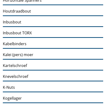
Horizontale Spanners
Houtdraadbout
Inbusbout
Inbusbout TORX
Kabelbinders
Kalei (pers) moer
Kartelschroef
Knevelschroef
K-Nuts
Kogellager