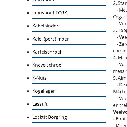
2. Sta
- Metr
Inbusbout TORX
Organi
- Voor
Kabelbinders
3. Toe
- Veel
Kalei (pers) moer
- Ze w
compati
Kartelschroef
4. Mat
- Verk
Knevelschroef
messin
K-Nuts
5. Afm
- De d
Kogellager
M4) to
- Voor
Lasstift
en tre
Veelv
Locktix Borgring
- Bout
- Moer