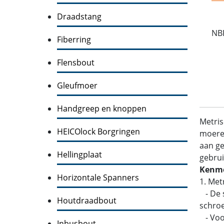
Draadstang
NB
Fiberring
Flensbout
Gleufmoer
Handgreep en knoppen
Metris
HEICOlock Borgringen
moeren
aan ge
Hellingplaat
gebrui
Kenme
Horizontale Spanners
1. Met
- De s
Houtdraadbout
schroe
- Voo
Inbusbout