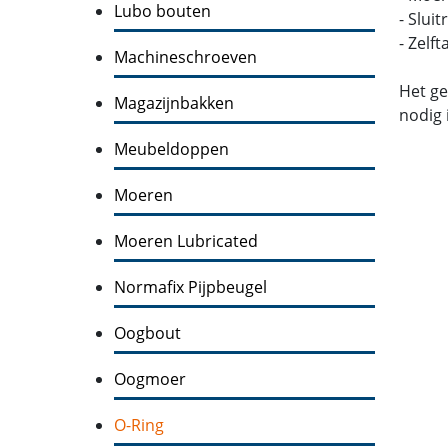
Lubo bouten
- Slui
- Zelf
Machineschroeven
Het ge
Magazijnbakken
nodig 
Meubeldoppen
Moeren
Moeren Lubricated
Normafix Pijpbeugel
Oogbout
Oogmoer
O-Ring