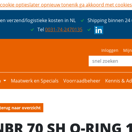
cookie opties
later opnieuw tonen
ik ga akkoord met cookies
een verzend/logistieke kosten in NL
Shipping binnen 24
Tel
0031-74-2470135
Inloggen
Mijn
n
Maatwerk en Specials
Voorraadbeheer
Kennis & Ad
terug naar overzicht
NBR 70 SH O-RING 