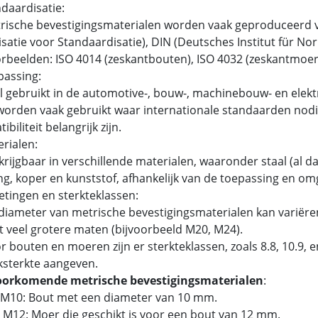
ndaardisatie:
ische bevestigingsmaterialen worden vaak geproduceerd v
satie voor Standaardisatie), DIN (Deutsches Institut für N
beelden: ISO 4014 (zeskantbouten), ISO 4032 (zeskantmoer
passing:
 gebruikt in de automotive-, bouw-, machinebouw- en elektr
orden vaak gebruikt waar internationale standaarden nodig
biliteit belangrijk zijn.
erialen:
rijgbaar in verschillende materialen, waaronder staal (al dan
g, koper en kunststof, afhankelijk van de toepassing en om
etingen en sterkteklassen:
iameter van metrische bevestigingsmaterialen kan variëren
t veel grotere maten (bijvoorbeeld M20, M24).
 bouten en moeren zijn er sterkteklassen, zoals 8.8, 10.9,
ksterkte aangeven.
oorkomende metrische bevestigingsmaterialen
:
 M10: Bout met een diameter van 10 mm.
 M12: Moer die geschikt is voor een bout van 12 mm.