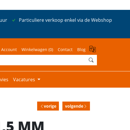
 uur
Particuliere verkoop enkel via de Webshop
 Account
Winkelwagen (
0
)
Contact
Blog
vies
Vacatures
vorige
volgende
1,5 MM