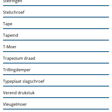
Stelringen
Stelschroef
Tape
Tapeind
T-Moer
Trapezium draad
Trillingdemper
Typeplaat slagschroef
Verend drukstuk
Vleugelmoer