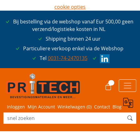
cookie opties
later opnieuw tonen
Bij bestelling via de webshop vanaf Eur 500,00 geen
ik ga akkoord met cookies
verzend/logistieke kosten in NL
Shipping binnen 24 uur
Particuliere verkoop enkel via de Webshop
Tel
0031-74-2470135
0
Inloggen
Mijn Account
Winkelwagen (
0
)
Contact
Blog