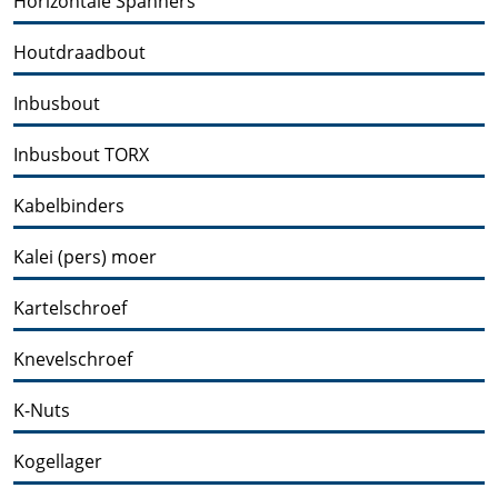
Horizontale Spanners
Houtdraadbout
Inbusbout
Inbusbout TORX
Kabelbinders
Kalei (pers) moer
Kartelschroef
Knevelschroef
K-Nuts
Kogellager