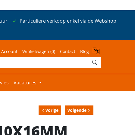
 uur
Particuliere verkoop enkel via de Webshop
 Account
Winkelwagen (
0
)
Contact
Blog
vies
Vacatures
vorige
volgende
 10X16MM