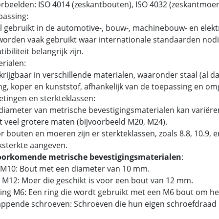
beelden: ISO 4014 (zeskantbouten), ISO 4032 (zeskantmoer
passing:
 gebruikt in de automotive-, bouw-, machinebouw- en elektr
orden vaak gebruikt waar internationale standaarden nodig
biliteit belangrijk zijn.
erialen:
rijgbaar in verschillende materialen, waaronder staal (al dan
g, koper en kunststof, afhankelijk van de toepassing en om
etingen en sterkteklassen:
iameter van metrische bevestigingsmaterialen kan variëren
t veel grotere maten (bijvoorbeeld M20, M24).
 bouten en moeren zijn er sterkteklassen, zoals 8.8, 10.9,
ksterkte aangeven.
oorkomende metrische bevestigingsmaterialen
:
 M10: Bout met een diameter van 10 mm.
 M12: Moer die geschikt is voor een bout van 12 mm.
tring M6: Een ring die wordt gebruikt met een M6 bout om he
tappende schroeven: Schroeven die hun eigen schroefdraad 