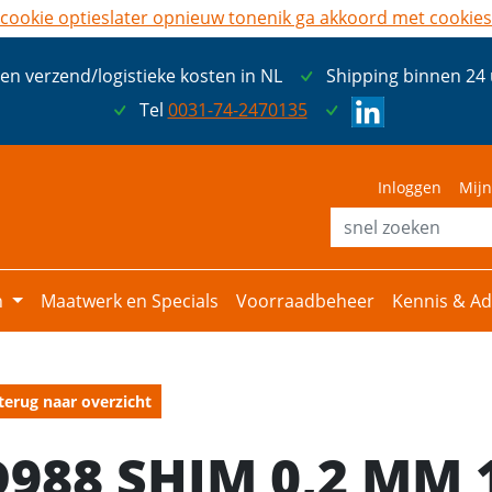
cookie opties
later opnieuw tonen
ik ga akkoord met cookies
een verzend/logistieke kosten in NL
Shipping binnen 24
Tel
0031-74-2470135
Inloggen
Mijn
n
Maatwerk en Specials
Voorraadbeheer
Kennis & Ad
terug naar overzicht
D988 SHIM 0,2 MM