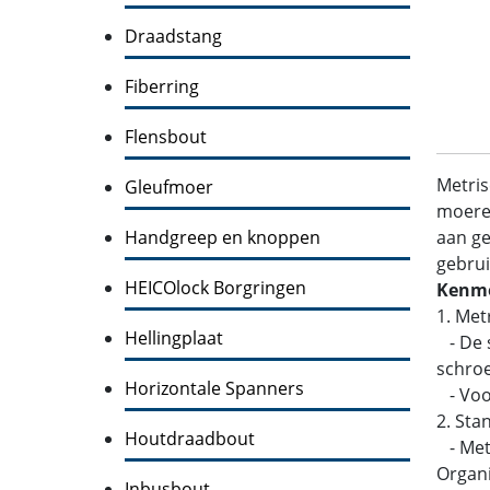
Draadstang
Fiberring
Flensbout
Metris
Gleufmoer
moeren
Handgreep en knoppen
aan ge
gebrui
HEICOlock Borgringen
Kenme
1. Met
Hellingplaat
- De s
schroe
Horizontale Spanners
- Voo
2. Sta
Houtdraadbout
- Metr
Organi
Inbusbout