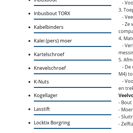
- Voor
3. Toe
Inbusbout TORX
- Veel
- Ze w
Kabelbinders
compati
4. Mat
Kalei (pers) moer
- Verk
messin
Kartelschroef
5. Afm
- De d
Knevelschroef
M4) to
- Voor
K-Nuts
en tre
Kogellager
Veelv
- Bout
Lasstift
- Moer
- Slui
Locktix Borgring
- Zelf