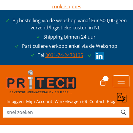
cookie opties
later opnieuw tonen
Bij bestelling via de webshop vanaf Eur 500,00 geen
ik ga akkoord met cookies
verzend/logistieke kosten in NL
Shipping binnen 24 uur
Particuliere verkoop enkel via de Webshop
Tel
0031-74-2470135
0
Inloggen
Mijn Account
Winkelwagen (
0
)
Contact
Blog