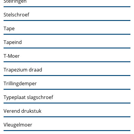
Stelringen
Stelschroef
Tape
Tapeind
T-Moer
Trapezium draad
Trillingdemper
Typeplaat slagschroef
Verend drukstuk
Vleugelmoer