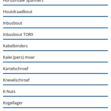
Horizontale Spanners
Houtdraadbout
Inbusbout
Inbusbout TORX
Kabelbinders
Kalei (pers) moer
Kartelschroef
Knevelschroef
K-Nuts
Kogellager