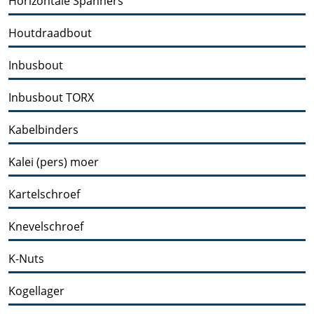
Horizontale Spanners
Houtdraadbout
Inbusbout
Inbusbout TORX
Kabelbinders
Kalei (pers) moer
Kartelschroef
Knevelschroef
K-Nuts
Kogellager