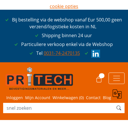
cookie opties
later opnieuw tonen
Bij bestelling via de webshop vanaf Eur 500,00 geen
ik ga akkoord met cookies
verzend/logistieke kosten in NL
Shipping binnen 24 uur
Particuliere verkoop enkel via de Webshop
Tel
0031-74-2470135
0
Inloggen
Mijn Account
Winkelwagen (
0
)
Contact
Blog