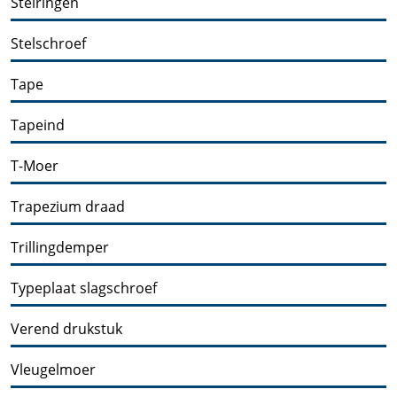
Stelringen
Stelschroef
Tape
Tapeind
T-Moer
Trapezium draad
Trillingdemper
Typeplaat slagschroef
Verend drukstuk
Vleugelmoer