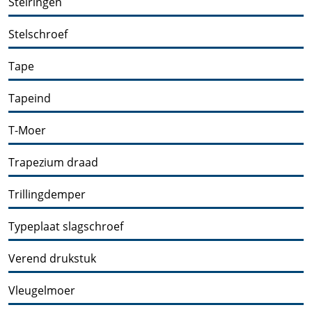
Stelringen
Stelschroef
Tape
Tapeind
T-Moer
Trapezium draad
Trillingdemper
Typeplaat slagschroef
Verend drukstuk
Vleugelmoer