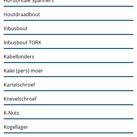
Horizontale Spanners
Houtdraadbout
Inbusbout
Inbusbout TORX
Kabelbinders
Kalei (pers) moer
Kartelschroef
Knevelschroef
K-Nuts
Kogellager