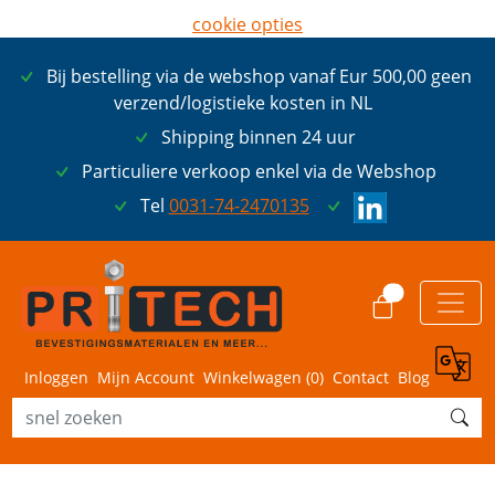
cookie opties
later opnieuw tonen
Bij bestelling via de webshop vanaf Eur 500,00 geen
ik ga akkoord met cookies
verzend/logistieke kosten in NL
Shipping binnen 24 uur
Particuliere verkoop enkel via de Webshop
Tel
0031-74-2470135
0
Inloggen
Mijn Account
Winkelwagen (
0
)
Contact
Blog