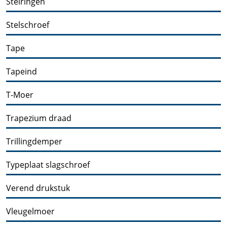
Stelringen
Stelschroef
Tape
Tapeind
T-Moer
Trapezium draad
Trillingdemper
Typeplaat slagschroef
Verend drukstuk
Vleugelmoer