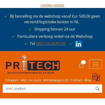
cookie opties
later opnieuw tonen
Bij bestelling via de webshop vanaf Eur 500,00 geen
ik ga akkoord met cookies
verzend/logistieke kosten in NL
Shipping binnen 24 uur
Particuliere verkoop enkel via de Webshop
Tel
0031-74-2470135
0
Inloggen
Mijn Account
Winkelwagen (
0
)
Contact
Blog