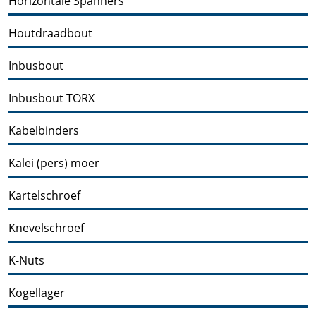
Horizontale Spanners
Houtdraadbout
Inbusbout
Inbusbout TORX
Kabelbinders
Kalei (pers) moer
Kartelschroef
Knevelschroef
K-Nuts
Kogellager