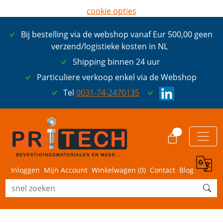
cookie opties
later opnieuw tonen
Bij bestelling via de webshop vanaf Eur 500,00 geen
ik ga akkoord met cookies
verzend/logistieke kosten in NL
Shipping binnen 24 uur
Particuliere verkoop enkel via de Webshop
Tel
0031-74-2470135
0
Inloggen
Mijn Account
Winkelwagen (
0
)
Contact
Blog