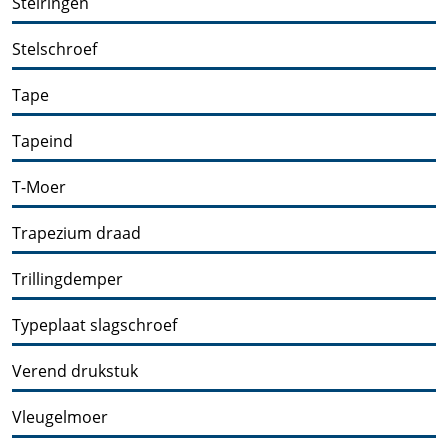
Stelringen
Stelschroef
Tape
Tapeind
T-Moer
Trapezium draad
Trillingdemper
Typeplaat slagschroef
Verend drukstuk
Vleugelmoer