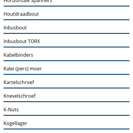
Horizontale Spanners
Houtdraadbout
Inbusbout
Inbusbout TORX
Kabelbinders
Kalei (pers) moer
Kartelschroef
Knevelschroef
K-Nuts
Kogellager