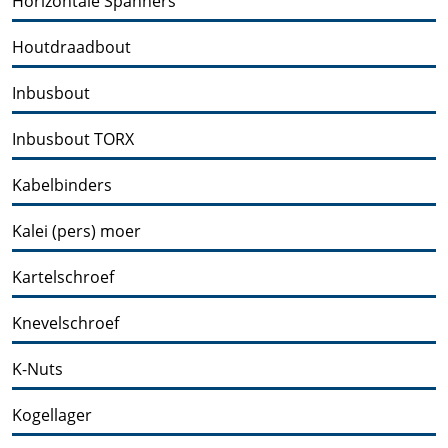
Horizontale Spanners
Houtdraadbout
Inbusbout
Inbusbout TORX
Kabelbinders
Kalei (pers) moer
Kartelschroef
Knevelschroef
K-Nuts
Kogellager