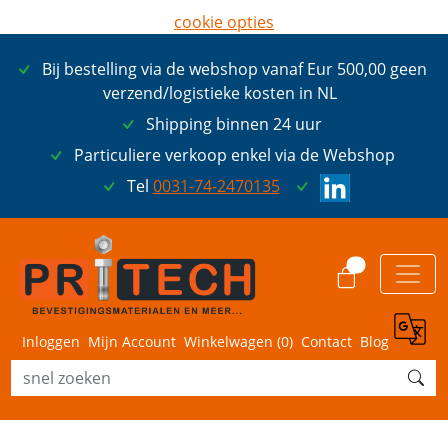
cookie opties
later opnieuw tonen
Bij bestelling via de webshop vanaf Eur 500,00 geen
ik ga akkoord met cookies
verzend/logistieke kosten in NL
Shipping binnen 24 uur
Particuliere verkoop enkel via de Webshop
Tel
0031-74-2470135
0
Inloggen
Mijn Account
Winkelwagen (
0
)
Contact
Blog