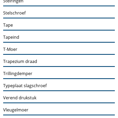
Stelringen
Stelschroef
Tape
Tapeind
T-Moer
Trapezium draad
Trillingdemper
Typeplaat slagschroef
Verend drukstuk
Vleugelmoer