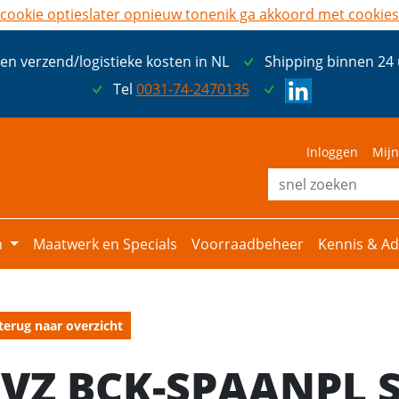
cookie opties
later opnieuw tonen
ik ga akkoord met cookies
een verzend/logistieke kosten in NL
Shipping binnen 24
Tel
0031-74-2470135
Inloggen
Mijn
n
Maatwerk en Specials
Voorraadbeheer
Kennis & Ad
terug naar overzicht
EVZ BCK-SPAANPL 