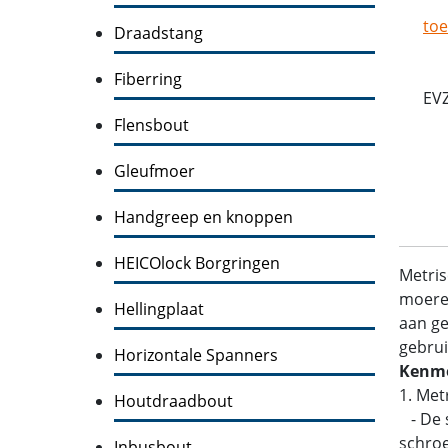
toe
Draadstang
Fiberring
EV
Flensbout
Gleufmoer
Handgreep en knoppen
HEICOlock Borgringen
Metris
moeren
Hellingplaat
aan ge
gebrui
Horizontale Spanners
Kenme
1. Met
Houtdraadbout
- De s
schroe
Inbusbout