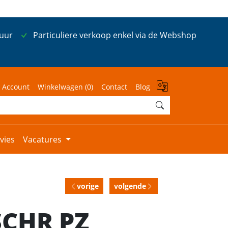
 uur
Particuliere verkoop enkel via de Webshop
 Account
Winkelwagen (
0
)
Contact
Blog
vies
Vacatures
vorige
volgende
SCHR PZ