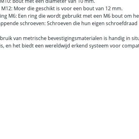
 M10: Bout met een diameter van 10 mm.
 M12: Moer die geschikt is voor een bout van 12 mm.
tring M6: Een ring die wordt gebruikt met een M6 bout om he
tappende schroeven: Schroeven die hun eigen schroefdraad 
bruik van metrische bevestigingsmaterialen is handig in si
is, en het biedt een wereldwijd erkend systeem voor compatib