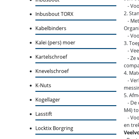
- Voo
2. Sta
Inbusbout TORX
- Metr
Kabelbinders
Organi
- Voor
Kalei (pers) moer
3. Toe
- Veel
Kartelschroef
- Ze w
compati
Knevelschroef
4. Mat
- Verk
K-Nuts
messin
5. Afm
Kogellager
- De d
M4) to
Lasstift
- Voor
en tre
Locktix Borgring
Veelv