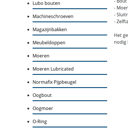
- Bout
Lubo bouten
- Moer
- Slui
Machineschroeven
- Zelf
Magazijnbakken
Het ge
nodig 
Meubeldoppen
Moeren
Moeren Lubricated
Normafix Pijpbeugel
Oogbout
Oogmoer
O-Ring