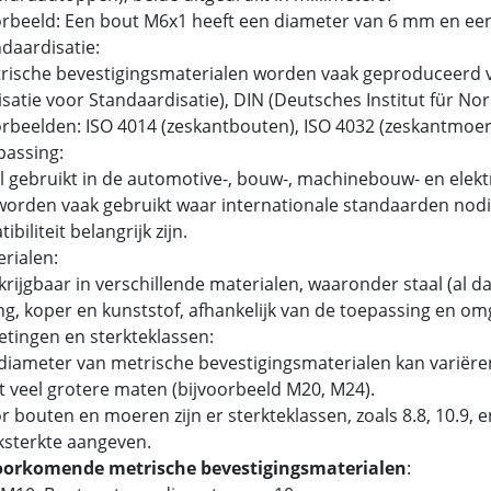
rbeeld: Een bout M6x1 heeft een diameter van 6 mm en ee
ndaardisatie:
ische bevestigingsmaterialen worden vaak geproduceerd v
satie voor Standaardisatie), DIN (Deutsches Institut für N
beelden: ISO 4014 (zeskantbouten), ISO 4032 (zeskantmoer
passing:
 gebruikt in de automotive-, bouw-, machinebouw- en elektr
orden vaak gebruikt waar internationale standaarden nodig
biliteit belangrijk zijn.
erialen:
rijgbaar in verschillende materialen, waaronder staal (al dan
g, koper en kunststof, afhankelijk van de toepassing en om
etingen en sterkteklassen:
iameter van metrische bevestigingsmaterialen kan variëren
t veel grotere maten (bijvoorbeeld M20, M24).
 bouten en moeren zijn er sterkteklassen, zoals 8.8, 10.9,
ksterkte aangeven.
oorkomende metrische bevestigingsmaterialen
: