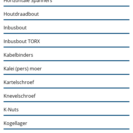
Horizontale Spanners
Houtdraadbout
Inbusbout
Inbusbout TORX
Kabelbinders
Kalei (pers) moer
Kartelschroef
Knevelschroef
K-Nuts
Kogellager