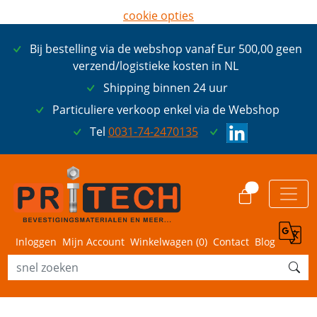
cookie opties
later opnieuw tonen
Bij bestelling via de webshop vanaf Eur 500,00 geen
ik ga akkoord met cookies
verzend/logistieke kosten in NL
Shipping binnen 24 uur
Particuliere verkoop enkel via de Webshop
Tel
0031-74-2470135
0
Inloggen
Mijn Account
Winkelwagen (
0
)
Contact
Blog