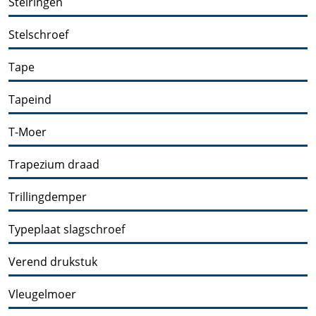
Stelringen
Stelschroef
Tape
Tapeind
T-Moer
Trapezium draad
Trillingdemper
Typeplaat slagschroef
Verend drukstuk
Vleugelmoer