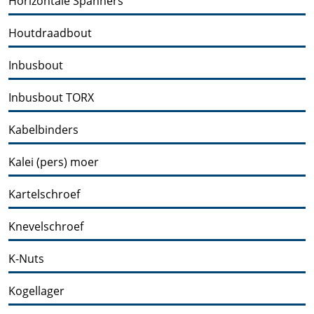
Horizontale Spanners
Houtdraadbout
Inbusbout
Inbusbout TORX
Kabelbinders
Kalei (pers) moer
Kartelschroef
Knevelschroef
K-Nuts
Kogellager