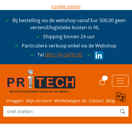
cookie opties
later opnieuw tonen
Bij bestelling via de webshop vanaf Eur 500,00 geen
ik ga akkoord met cookies
verzend/logistieke kosten in NL
Shipping binnen 24 uur
Particuliere verkoop enkel via de Webshop
Tel
0031-74-2470135
0
Inloggen
Mijn Account
Winkelwagen (
0
)
Contact
Blog