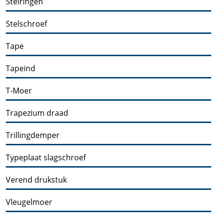
Stelringen
Stelschroef
Tape
Tapeind
T-Moer
Trapezium draad
Trillingdemper
Typeplaat slagschroef
Verend drukstuk
Vleugelmoer